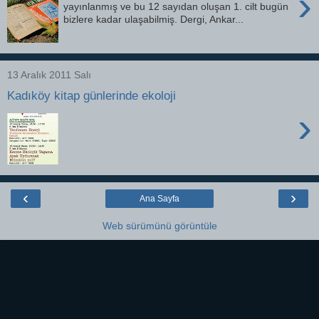
›
yayınlanmış ve bu 12 sayıdan oluşan 1. cilt bugün
bizlere kadar ulaşabilmiş. Dergi, Ankar...
13 Aralık 2011 Salı
Kadıköy kitap günlerinde ekoloji
›
‹
›
Ana Sayfa
Web sürümünü görüntüle