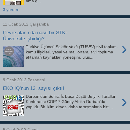
ama g...
3 yorum:
11 Ocak 2012 Çarşamba
Çevre alanında nasıl bir STK-
Üniversite işbirliği?
›
Türkiye Üçüncü Sektör Vakfı (TÜSEV) sivil toplum-
kamu ilişkileri, yasal ve mali ortam, sivil topluma
aktarılan kaynaklar, yönetişim, ulus...
9 Ocak 2012 Pazartesi
EKO IQ’nun 13. sayısı çıktı!
›
Durban’dan Sonra İş Başa Düştü Bu yılki Taraflar
Konferansı COP17 Güney Afrika Durban’da
yapıldı. Bir iklim zirvesi daha tartışmalarla bitti...
6 Ocak 2012 Cuma