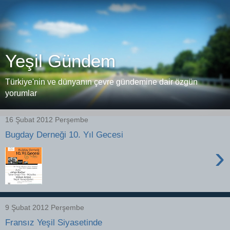
Yeşil Gündem
Türkiye'nin ve dünyanın çevre gündemine dair özgün
yorumlar
16 Şubat 2012 Perşembe
Bugday Derneği 10. Yıl Gecesi
›
9 Şubat 2012 Perşembe
Fransız Yeşil Siyasetinde