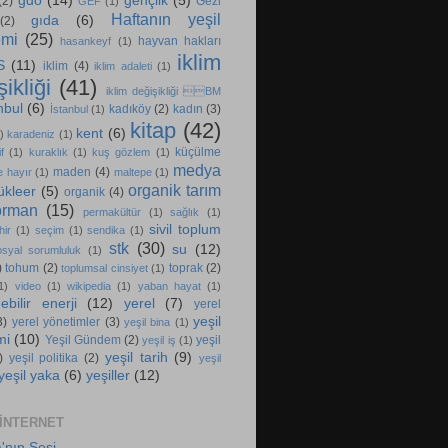
gdo
(14)
gençlik
(5)
(2)
Gezi
GEF
(1)
Haftanın yeşil
gıda
(6)
(2)
emi
(25)
hayvan hakları
hasankeyf
(1)
iklim
S
(11)
iklim
(4)
iklim adaleti
(1)
ikliği
(41)
iklim değişikliği BM
nbul
(6)
kadıköy
(2)
kadın
(3)
İstanbul
(1)
kitap
(42)
kent
(6)
)
karadeniz
(1)
küçülme
f
(1)
kuraklık
(1)
kuş gözlem
(1)
medya
maden
(4)
e hayır
(1)
maltepe
(1)
organik tarım
ükleer
(5)
organik
(4)
orman
(15)
permakültür
(1)
sağlık
(1)
sivil toplum
hir
(1)
seçim
(1)
sendika
(1)
stk
(30)
su
(12)
osyal sorumluluk
(1)
)
tohum
(2)
toprak
(2)
toplumsal cinsiyet
(1)
1)
video
(1)
wikipedia
(1)
yaban hayat
(1)
ebilir enerji
(12)
yerel
(7)
yerel
yeşil
3)
yerel yönetimler
(3)
yeşil bina
(1)
mi
(10)
Yeşil Gündem
(2)
yeşil
yeşil iş
(1)
yeşil tarih
(9)
)
yeşil politika
(2)
yeşil
yeşil yaka
(6)
yeşiller
(12)
 INTERNET
'nın Sesi