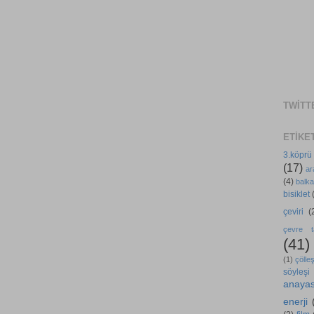
TWITT
ETIKE
3.köprü
(17)
ar
(4)
balka
bisiklet
çeviri
(
çevre ta
(41)
(1)
çölle
söyleşi
anaya
enerji