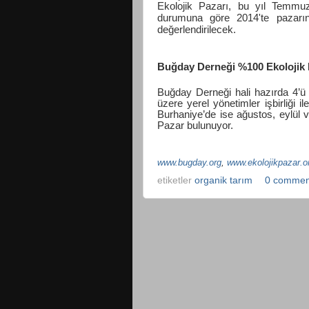
Ekolojik Pazarı, bu yıl Temmuz
durumuna göre 2014'te pazarın 
değerlendirilecek.
Buğday Derneği %100 Ekolojik 
Buğday Derneği hali hazırda 4’ü
üzere yerel yönetimler işbirliği i
Burhaniye’de ise ağustos, eylül 
Pazar bulunuyor.
www.bugday.org
,
www.ekolojikpazar.o
etiketler
organik tarım
0 commen