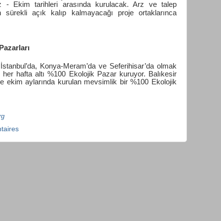
 - Ekim tarihleri arasında kurulacak. Arz ve talep
sürekli açık kalıp kalmayacağı proje ortaklarınca
Pazarları
 İstanbul’da, Konya-Meram’da ve Seferihisar’da olmak
le her hafta altı %100 Ekolojik Pazar kuruyor. Balıkesir
ve ekim aylarında kurulan mevsimlik bir %100 Ekolojik
rg
taires