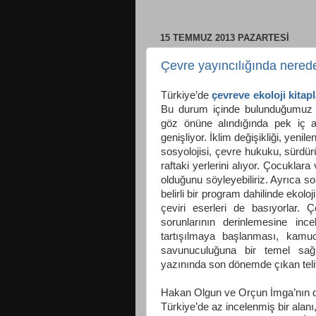
15 TEMMUZ 2013 PAZARTESI
Çevre yayıncılığında nered
Türkiye’de
çevreve ekoloji kitapl
Bu durum içinde bulunduğumuz d
göz önüne alındığında pek iç a
genişliyor. İklim değişikliği, yenile
sosyolojisi, çevre hukuku, sürdür
raftaki yerlerini alıyor. Çocuklara
olduğunu söyleyebiliriz. Ayrıca so
belirli bir program dahilinde ekoloji
çeviri eserleri de basıyorlar. 
sorunlarının derinlemesine i
tartışılmaya başlanması, kamu
savunuculuğuna bir temel sağ
yazınında son dönemde çıkan telif 
Hakan Olgun ve Orçun İmga’nın de
Türkiye’de az incelenmiş bir alanı,