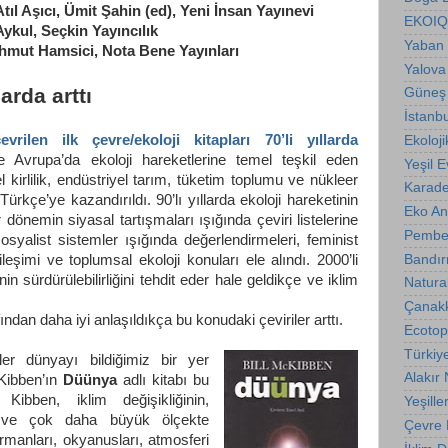
ıl Aşıcı, Ümit Şahin (ed), Yeni İnsan Yayınevi
EKOIQ
ykul, Seçkin Yayıncılık
Yaban 
ahmut Hamsici, Nota Bene Yayınları
Yalova
larda arttı
Güneş 
İstanb
vrilen ilk çevre/ekoloji kitapları 70’li yıllarda
Ekoloji
le Avrupa’da ekoloji hareketlerine temel teşkil
eden
Yeşil E
l kirlilik, endüstriyel tarım, tüketim toplumu ve nükleer
Karade
 Türkçe’ye kazandırıldı. 90’lı yıllarda ekoloji hareketinin
Eko A
ar dönemin siyasal tartışmaları ışığında çeviri listelerine
Pembe
sosyalist sistemler ışığında değerlendirmeleri, feminist
Bandır
ileşimi ve toplumsal ekoloji konuları ele alındı. 2000’li
n sürdürülebilirliğini tehdit eder hale geldikçe ve iklim
Natura
Çanakk
ndan daha iyi anlaşıldıkça bu konudaki çeviriler arttı.
Ecotop
Türkiy
kler dünyayı bildiğimiz bir yer
Alakır
cKibben’ın
Düünya
adlı kitabı bu
Kibben, iklim değişikliğinin,
Yeşille
 ve çok daha büyük ölçekte
Çevre B
rmanları, okyanusları, atmosferi