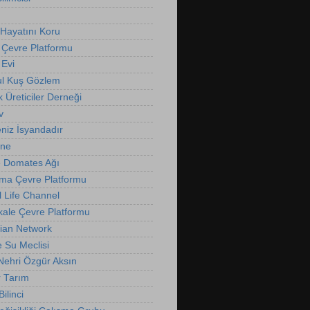
Hayatını Koru
 Çevre Platformu
Evi
ul Kuş Gözlem
k Üreticiler Derneği
v
niz İsyandadır
nne
 Domates Ağı
ma Çevre Platformu
l Life Channel
ale Çevre Platformu
ian Network
e Su Meclisi
 Nehri Özgür Aksın
r Tarım
ilinci