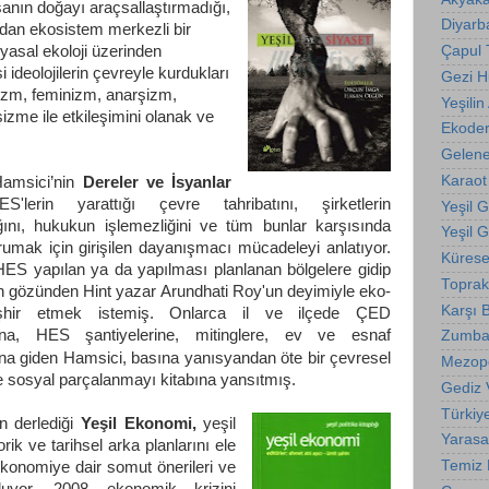
sanın doğayı araçsallaştırmadığı,
Diyarba
ndan ekosistem merkezli bir
iyasal ekoloji üzerinden
Çapul
i ideolojilerin çevreyle kurdukları
Gezi 
alizm, feminizm, anarşizm,
Yeşilin 
izme ile etkileşimini olanak ve
Ekode
Gelene
Karaot
msici’nin
Dereler ve İsyanlar
S'lerin yarattığı çevre tahribatını, şirketlerin
Yeşil 
ğını, hukukun işlemezliğini ve tüm bunlar karşısında
Yeşil 
umak için girişilen dayanışmacı mücadeleyi anlatıyor.
Kürese
ES yapılan ya da yapılması planlanan bölgelere gidip
Toprak
ın gözünden Hint yazar Arundhati Roy'un deyimiyle eko-
Karşı B
eşhir etmek istemiş. Onlarca il ve ilçede ÇED
arına, HES şantiyelerine, mitinglere, ev ve esnaf
Zumba
ına giden
Hamsici, basına yanısyandan öte bir çevresel
Mezop
ve sosyal parçalanmayı kitabına yansıtmış.
Gediz 
Türkiy
n derlediği
Yeşil Ekonomi,
yeşil
Yarasa
ik ve tarihsel arka planlarını ele
Temiz E
 ekonomiye dair somut önerileri ve
guluyor. 2008 ekonomik krizini