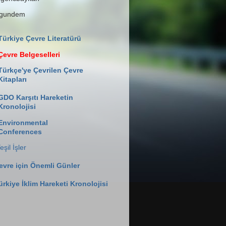
lgundem
Türkiye Çevre Literatürü
Çevre Belgeselleri
Türkçe'ye Çevrilen Çevre
Kitapları
GDO Karşıtı Hareketin
Kronolojisi
Environmental
Conferences
eşil İşler
evre için Önemli Günler
ürkiye İklim Hareketi Kronolojisi