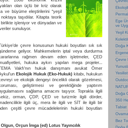
Çevreci
akları olan üçlü bir kriz olarak
Ekoloji
a ve büyüme eleştirilerini “yeşil
Permak
noktaya taşıdılar. Kitapta teorik
Ege Üni
 birlikte işleniyor ve dünyadan ve
ve Uyg
eriler sunuluyor.
Yeşil K
Kolekti
Türkiye’de çevre konusunun hukuki boyutları sık sık
Doğa 
gündeme geliyor. Mahkemelerin iptal veya durdurma
Ergene 
kararlarına rağmen devam
eden
işletmeler, ÇED
Çevre
muafiyetleri, hukuka aykırı yapılan mega projeler...
Yunusl
TEMA Vakfı’nın hukuk danışmanı avukat Ömer
Yesilis
Aykul’un
Ekolojik Hukuk (Eko-Hukuk)
kitabı, hukukun
çevreyi ve ekolojik dengeyi öncelikli olarak gözetmesi,
Outdoo
koruması, geliştirmesi ve gerektiğinde yaptırım
NATURE
uygulamasını sağlama amacını taşıyor. Toprakla ilgili
Doğa G
sekiz, orman, ÇDP, ÇED ve turizmle ilgili dörder,
350 H
madencilikle ilgili üç, mera ile ilgili ve SİT ile ilgili bir
Tabiat
en çeşitli çevre mücadelelerinin hukuki boyutları
Ovama
Bez To
n Olgun, Orçun İmga (ed) Lotus Yayıncılık
Doğa Bi