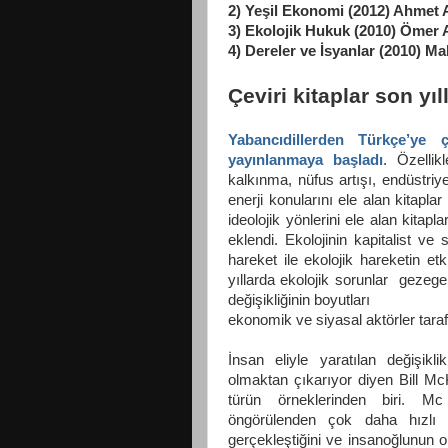
2) Yeşil Ekonomi (2012) Ahmet At
3) Ekolojik Hukuk (2010) Ömer A
4) Dereler ve İsyanlar (2010) M
Çeviri kitaplar son yıl
Yabancıdillerden Türkçe’ye çe
yayınlanmaya başladı
. Özellik
kalkınma, nüfus artışı, endüstriye
enerji konularını ele alan kitaplar
ideolojik yönlerini ele alan kitapl
eklendi. Ekolojinin kapitalist ve 
hareket ile ekolojik hareketin etk
yıllarda ekolojik sorunlar gezegeni
değişikliğinin boyutları
ekonomik ve siyasal aktörler tarafı
İnsan eliyle yaratılan değişikli
olmaktan çıkarıyor diyen Bill M
türün örneklerinden biri. Mc 
öngörülenden çok daha hızlı
gerçekleştiğini ve insanoğlunun o