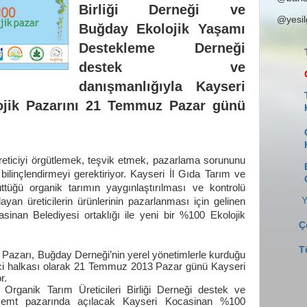
Birliği Derneği ve
@yesi
Buğday Ekolojik Yaşamı
Destekleme Derneği
destek ve
danışmanlığıyla
Kayseri
jik Pazarını 21 Temmuz Pazar günü
üreticiyi örgütlemek, teşvik etmek, pazarlama sorununu
bilinçlendirmeyi gerektiriyor. Kayseri İl Gıda Tarım ve
tüğü organik tarımın yaygınlaştırılması ve kontrolü
Y
yan üreticilerin ürünlerinin pazarlanması için gelinen
sinan Belediyesi ortaklığı ile yeni bir %100 Ekolojik
Ç
T
Pazarı, Buğday Derneği’nin yerel yönetimlerle kurduğu
nci halkası olarak 21 Temmuz 2013 Pazar günü Kayseri
r.
ganik Tarım Üreticileri Birliği Derneği destek ve
semt pazarında açılacak
Kayseri Kocasinan %100