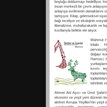
boşluğu doldurmayı hedefliyor. İn
insan merkezli bir çevre anlayışı
anlayışa evrilmenin olanaklarını s
tartışıyor. Kitap, gelenseksel siyas
bağı inceliyor ve ekolojinin sosy
liberalizme, muhafazakarlık ve faş
kısıtlarıyla birlikte ele alıyor.
Mahmut Ha
kitabı HE
pervasızlı
doğayı kor
Hamsici, H
yurttaşlar
kırımı t
toplantıl
toplantılar
tahribatı 
Ahmet Atıl Aşıcı ve Ümit Şahin’i
ekonomi ve yeşil yeni düzenin teor
alırken Avrupa Yeşilleri’nin yeşil
uygulanabilir örneklerini vur