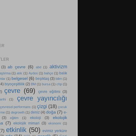
ER
TLER
aktivizm
ab çevre
(6)
(3)
abd
(1)
balık
aştırma
(1)
atık
(1)
Aydos
(1)
bahçe
(1)
belgesel
(6)
beşiktaş
(3)
nlar
(1)
bilim
(1)
(4)
biyoçeşitlilik
(2)
BM
(1)
bursa
(1)
chp
(1)
çevre
(69)
2)
çevre eğitimi
(3)
çevre yayıncılığı
rihi
(1)
çizgi
(18)
çevresel performans
(1)
çocuk
doğa
(7)
deniz
(4)
e-
şme
(1)
degrowth
(1)
ekolojik
(3)
ekoloji
(3)
eğitim
(1)
sa
(7)
ekolojik mimari
(3)
ekonomi
(1)
etkinlik
(50)
(7)
evimiz yerküre