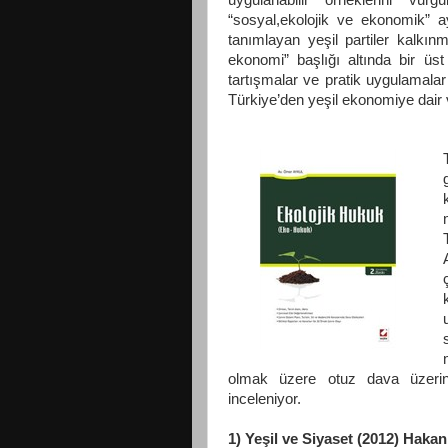
“sosyal,ekolojik ve ekonomik” ay
tanımlayan yeşil partiler kalkınm
ekonomi” başlığı altında bir üst 
tartışmalar ve pratik uygulamalar
Türkiye’den yeşil ekonomiye dair v
olmak üzere otuz dava üzerind
inceleniyor.
1) Yeşil ve Siyaset (2012) Haka