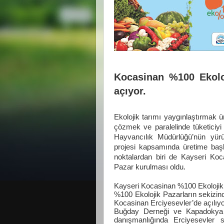
Kocasinan %100 Ekolo
açıyor.
Ekolojik tarımı yaygınlaştırmak 
çözmek ve paralelinde tüketiciyi 
Hayvancılık Müdürlüğü’nün yürüt
projesi kapsamında üretime başla
noktalardan biri de Kayseri Koca
Pazar kurulması oldu.
Kayseri Kocasinan %100 Ekolojik 
%100 Ekolojik Pazarların sekizi
Kocasinan Erciyesevler’de açılıyo
Buğday Derneği ve Kapadokya Or
danışmanlığında
Erciyesevler 