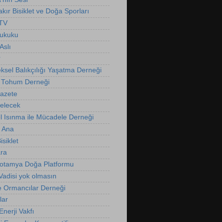
kır Bisiklet ve Doğa Sporları
 TV
Hukuku
Aslı
r
ksel Balıkçılığı Yaşatma Derneği
 Tohum Derneği
Gazete
Gelecek
l Isınma ile Mücadele Derneği
 Ana
isiklet
ra
otamya Doğa Platformu
Vadisi yok olmasın
e Ormancılar Derneği
lar
nerji Vakfı