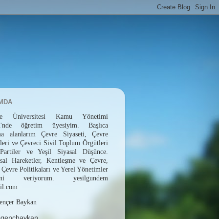
MDA
epe Üniversitesi Kamu Yönetimi
ü'nde öğretim üyesiyim. Başlıca
rma alanlarım Çevre Siyaseti, Çevre
leri ve Çevreci Sivil Toplum Örgütleri
 Partiler ve Yeşil Siyasal Düşünce.
sal Hareketler, Kentleşme ve Çevre,
 Çevre Politikaları ve Yerel Yönetimler
erini veriyorum. yesilgundem
il.com
ençer Baykan
sgencbaykan