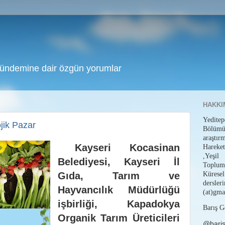
gündemine dair özgün yorumlar
HAKKI
Yedit
jik Pazar
Bölüm
araştı
Kayseri Kocasinan
Hareket
,Yeşil
Belediyesi, Kayseri İl
Toplum
Küresel
Gıda, Tarım ve
dersl
Hayvancılık Müdürlüğü
(at)gma
işbirliği,
Kapadokya
Barış G
Organik Tarım Üreticileri
@bari