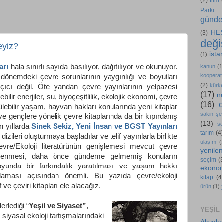
(2)
film
Parkı
günd
HE
(3)
değiş
eyiz?
ista
(1)
arı
hala sınırlı sayıda basılıyor, dağıtılıyor ve okunuyor.
kanun
(1
kooperati
önemdeki çevre sorunlarının yaygınlığı ve boyutları
(2)
kürk
çıcı değil. Öte yandan çevre yayınlarının yelpazesi
(17)
n
nebilir enerjiler, su, biyoçeşitlilik, ekolojik ekonomi, çevre
(16)
ülebilir yaşam, hayvan hakları konularında yeni kitaplar
sakin şe
 ve gençlere yönelik çevre kitaplarında da bir kıpırdanış
(13)
s
n yıllarda
Sinek Sekiz, Yeni İnsan ve BGST Yayınları
tarım
(4
 dizileri oluşturmaya başladılar ve telif yayınlarla birlikte
ulaşım
(
Çevre/Ekoloji literatürünün genişlemesi mevcut çevre
yenilen
ncelenmesi, daha önce gündeme gelmemiş konuların
seçim
(
oyunda bir farkındalık yaratılması ve yaşam hakkı
ekono
laması açısından önemli. Bu yazıda çevre/ekoloji
kitap
(4
ve çeviri kitapları ele alacağız.
ürün
(1)
rlediği “
Yeşil ve Siyaset”
,
YEŞIL
 siyasal ekoloji tartışmalarındaki
Akyaka