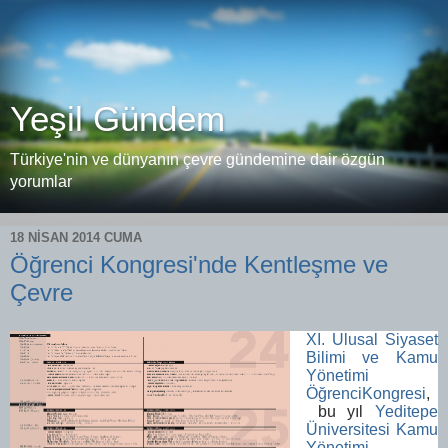
Yeşil Gündem
Türkiye'nin ve dünyanın çevre gündemine dair özgün
yorumlar
18 NISAN 2014 CUMA
Öğrenci Kongresi'nde Kentleşme ve
Çevre
XI. Ulusal Siyaset
Bilimi ve Kamu
Yönetimi
ÖğrenciKongresi
,
bu yıl
Yeditepe
Üniversitesi Kamu
Yönetimi