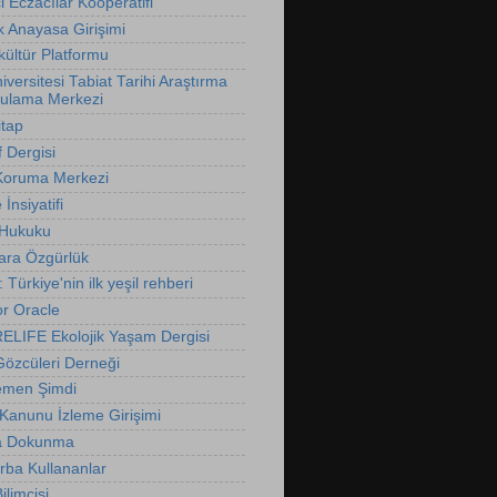
 Eczacılar Kooperatifi
k Anayasa Girişimi
ültür Platformu
versitesi Tabiat Tarihi Araştırma
ulama Merkezi
itap
f Dergisi
Koruma Merkezi
İnsiyatifi
 Hukuku
ara Özgürlük
t: Türkiye'nin ilk yeşil rehberi
r Oracle
LIFE Ekolojik Yaşam Dergisi
özcüleri Derneği
emen Şimdi
 Kanunu İzleme Girişimi
 Dokunma
rba Kullananlar
limcisi