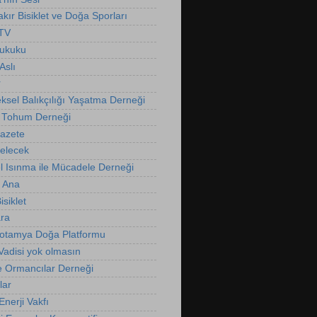
kır Bisiklet ve Doğa Sporları
 TV
Hukuku
Aslı
r
ksel Balıkçılığı Yaşatma Derneği
 Tohum Derneği
Gazete
Gelecek
l Isınma ile Mücadele Derneği
 Ana
isiklet
ra
otamya Doğa Platformu
Vadisi yok olmasın
e Ormancılar Derneği
lar
nerji Vakfı