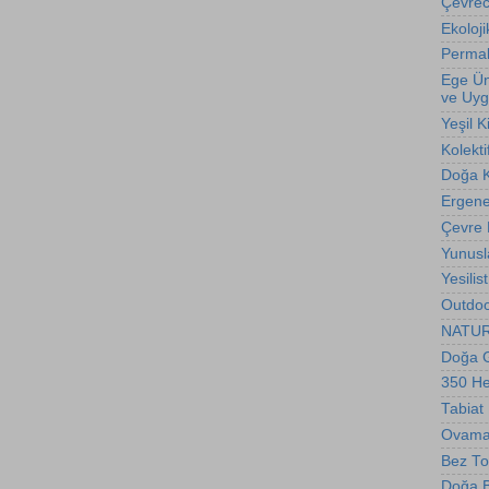
Çevreci
Ekoloji
Permak
Ege Üni
ve Uyg
Yeşil K
Kolekti
Doğa 
Ergene 
Çevre
Yunusl
Yesilis
Outdoo
NATURE
Doğa G
350 H
Tabiat
Ovama
Bez To
Doğa Bi