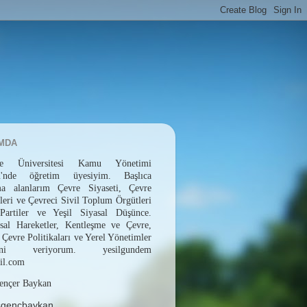
MDA
epe Üniversitesi Kamu Yönetimi
ü'nde öğretim üyesiyim. Başlıca
rma alanlarım Çevre Siyaseti, Çevre
leri ve Çevreci Sivil Toplum Örgütleri
 Partiler ve Yeşil Siyasal Düşünce.
sal Hareketler, Kentleşme ve Çevre,
 Çevre Politikaları ve Yerel Yönetimler
erini veriyorum. yesilgundem
il.com
ençer Baykan
sgencbaykan