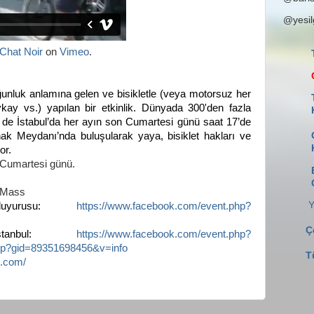
@yesi
Chat Noir
on
Vimeo
.
ğunluk anlamına gelen ve bisikletle (veya motorsuz her
ykay vs.) yapılan bir etkinlik. Dünyada 300'den fazla
e de İstabul’da her ayın son Cumartesi günü saat 17’de
ak Meydanı’nda buluşularak yaya, bisiklet hakları ve
or.
Cumartesi günü.
l_Mass
Y
duyurusu:
https://www.facebook.com/event.php?
Ç
stanbul:
https://www.facebook.com/event.php?
hp?gid=89351698456&v=info
T
s.com/