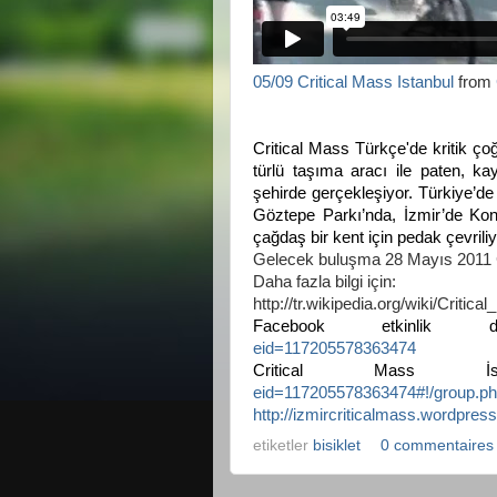
05/09 Critical Mass Istanbul
from
Critical Mass Türkçe'de kritik ço
türlü taşıma aracı ile paten, ka
şehirde gerçekleşiyor. Türkiye’d
Göztepe Parkı’nda, İzmir’de Kon
çağdaş bir kent için pedak çevriliy
Gelecek buluşma 28 Mayıs 2011 
Daha fazla bilgi için:
http://tr.wikipedia.org/wiki/Critica
Facebook etkinlik 
eid=117205578363474
Critical Mass İ
eid=117205578363474#!/group.p
http://izmircriticalmass.wordpres
etiketler
bisiklet
0 commentaires