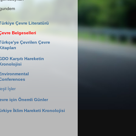
lgundem
Türkiye Çevre Literatürü
Çevre Belgeselleri
Türkçe'ye Çevrilen Çevre
Kitapları
GDO Karşıtı Hareketin
Kronolojisi
Environmental
Conferences
eşil İşler
evre için Önemli Günler
ürkiye İklim Hareketi Kronolojisi