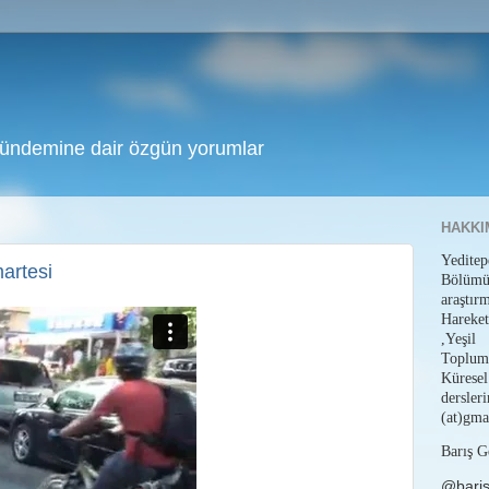
gündemine dair özgün yorumlar
HAKKI
Yedit
artesi
Bölüm
araştı
Hareket
,Yeşil
Toplum
Küresel
dersl
(at)gma
Barış G
@bari