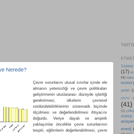
TWITT
ETIKE
3.köprü
iye Nerede?
(17)
ar
(4)
balka
Çevre sorunlarını ulusal sınırlar içinde ele
bisiklet
almanın yetersizliği ve çevre politikaları
çeviri
(
geliştirmenin uluslararası düzeyde işbirliği
çevre ta
gerektirmesi, ülkelerin çevresel
(41)
sürdürülebilirliklerinin sistematik biçimde
(1)
çölle
ölçülmesi ve değerlendirilmesi ihtiyacını
söyleşi
doğurdu. Veriye dayalı ve ampirik
anaya
yaklaşımlar öncelikle çevre sorunlarının
enerji
tespiti, eğilimlerin değerlendirilmesi, çevre