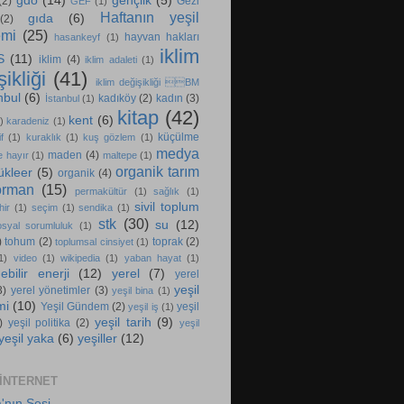
gdo
(14)
gençlik
(5)
(2)
Gezi
GEF
(1)
Haftanın yeşil
gıda
(6)
(2)
emi
(25)
hayvan hakları
hasankeyf
(1)
iklim
S
(11)
iklim
(4)
iklim adaleti
(1)
ikliği
(41)
iklim değişikliği BM
nbul
(6)
kadıköy
(2)
kadın
(3)
İstanbul
(1)
kitap
(42)
kent
(6)
)
karadeniz
(1)
küçülme
f
(1)
kuraklık
(1)
kuş gözlem
(1)
medya
maden
(4)
e hayır
(1)
maltepe
(1)
organik tarım
ükleer
(5)
organik
(4)
orman
(15)
permakültür
(1)
sağlık
(1)
sivil toplum
hir
(1)
seçim
(1)
sendika
(1)
stk
(30)
su
(12)
osyal sorumluluk
(1)
)
tohum
(2)
toprak
(2)
toplumsal cinsiyet
(1)
1)
video
(1)
wikipedia
(1)
yaban hayat
(1)
ebilir enerji
(12)
yerel
(7)
yerel
yeşil
3)
yerel yönetimler
(3)
yeşil bina
(1)
mi
(10)
Yeşil Gündem
(2)
yeşil
yeşil iş
(1)
yeşil tarih
(9)
)
yeşil politika
(2)
yeşil
yeşil yaka
(6)
yeşiller
(12)
 INTERNET
'nın Sesi