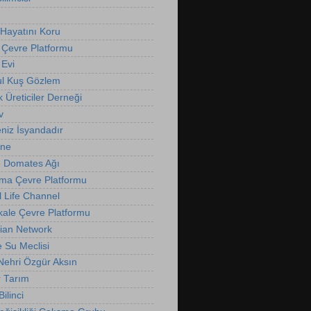
Hayatını Koru
 Çevre Platformu
Evi
ul Kuş Gözlem
k Üreticiler Derneği
v
niz İsyandadır
nne
 Domates Ağı
ma Çevre Platformu
l Life Channel
ale Çevre Platformu
ian Network
e Su Meclisi
 Nehri Özgür Aksın
r Tarım
ilinci