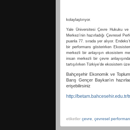
kolaylaştırıyor.
Yale Üniversitesi Çevre Hukuku ve P
Merkezi’nin hazırladığı Çevresel Pe
puanla 77. sırada yer alıyor. Endeks’
bir performans gösterirken Ekosistem
merkezli bir anlayışın ekosistem me
insan merkezli bir çevre anlayışınd
tartışılırken Türkiye’de ekosistem üzer
Bahçeşehir Ekonomik ve Toplums
Barış Gençer Baykan'ın hazırla
erişebilirsiniz
http://betam.bahcesehir.edu.tr/
etiketler
çevre
,
çevresel performa