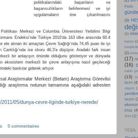
(2)
film
politikalarındaki başarıların ve
Parkı
başarısızlıkların belirlenmesi ve iyi
günd
uygulamaların öne çıkarılmasını
HE
(3)
değiş
olitikası Merkezi ve Columbia Üniversitesi Yerbilimi Bilgi
ista
(1)
rformans Endeksi’nde Türkiye 2010’da 163 ülke arasında 60.4
kanun
(1
te ele alınan iki amaçtan Çevre Sağlığı’nda 74,45 puan ile iyi
kooperati
 Canlılığı’nda ise skoru 46,3’e düşüyor. Aradaki fark insan
(2)
kürk
rkezli bir anlayışın önünde olduğunu gösteriyor ve dünyada
(17)
n
an ekosistem merkezli bir çevre anlayışına nasıl geçileceği
(16)
indeki baskılar giderek artıyor.
sakin şe
(13)
s
al Araştırmalar Merkezi (Betam) Araştırma Görevlisi
tarım
(4
dığı araştırma notunun tamamına aşağıdaki adresten
ulaşım
(
yenilen
seçim
(
tr/2011/05/dunya-cevre-liginde-turkiye-nerede/
ekono
kitap
(4
ürün
(1)
ns
0 commentaires
YEŞIL
Akyaka