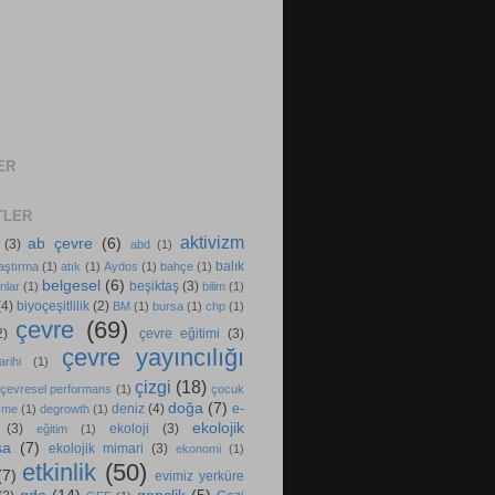
ER
TLER
aktivizm
ab çevre
(6)
(3)
abd
(1)
balık
aştırma
(1)
atık
(1)
Aydos
(1)
bahçe
(1)
belgesel
(6)
beşiktaş
(3)
nlar
(1)
bilim
(1)
(4)
biyoçeşitlilik
(2)
BM
(1)
bursa
(1)
chp
(1)
çevre
(69)
2)
çevre eğitimi
(3)
çevre yayıncılığı
rihi
(1)
çizgi
(18)
çevresel performans
(1)
çocuk
doğa
(7)
deniz
(4)
e-
şme
(1)
degrowth
(1)
ekolojik
(3)
ekoloji
(3)
eğitim
(1)
sa
(7)
ekolojik mimari
(3)
ekonomi
(1)
etkinlik
(50)
(7)
evimiz yerküre