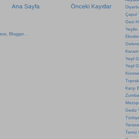
Ana Sayfa
Önceki Kayıtlar
Diyarba
Çapul
Gezi 
Yeşilin 
Ekode
Gelene
Karaot
Yeşil 
Yeşil 
Kürese
Toprak
Karşı B
Zumba
Mezop
Gediz 
Türkiy
Yarasa
Temiz E