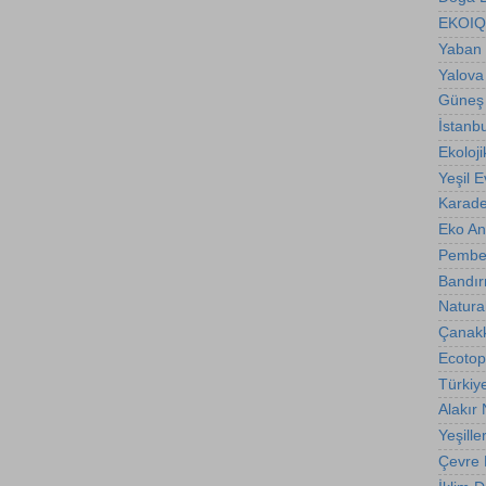
EKOIQ
Yaban 
Yalova
Güneş 
İstanb
Ekoloji
Yeşil E
Karade
Eko A
Pembe
Bandır
Natura
Çanakk
Ecotop
Türkiy
Alakır
Yeşille
Çevre B