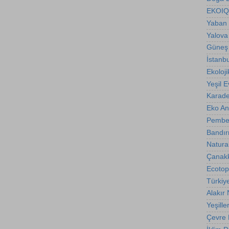
EKOIQ
Yaban 
Yalova
Güneş 
İstanb
Ekoloji
Yeşil E
Karade
Eko A
Pembe
Bandır
Natura
Çanakk
Ecotop
Türkiy
Alakır
Yeşille
Çevre B