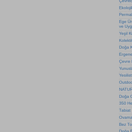
Çevreci
Ekoloji
Permak
Ege Üni
ve Uyg
Yeşil K
Kolekti
Doğa 
Ergene 
Çevre
Yunusl
Yesilis
Outdoo
NATURE
Doğa G
350 H
Tabiat
Ovama
Bez To
Doğa Bi