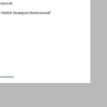
üyüyecek
e NAMA Stratejisini Benimsemeli”
entaires