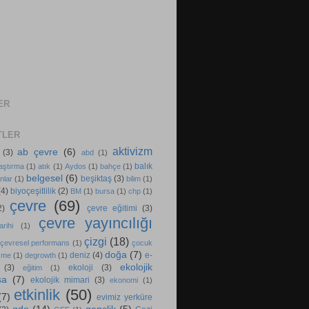
ER
TLER
aktivizm
ab çevre
(6)
(3)
abd
(1)
balık
aştırma
(1)
atık
(1)
Aydos
(1)
bahçe
(1)
belgesel
(6)
beşiktaş
(3)
nlar
(1)
bilim
(1)
(4)
biyoçeşitlilik
(2)
BM
(1)
bursa
(1)
chp
(1)
çevre
(69)
2)
çevre eğitimi
(3)
çevre yayıncılığı
rihi
(1)
çizgi
(18)
çevresel performans
(1)
çocuk
doğa
(7)
deniz
(4)
e-
şme
(1)
degrowth
(1)
ekolojik
(3)
ekoloji
(3)
eğitim
(1)
sa
(7)
ekolojik mimari
(3)
ekonomi
(1)
etkinlik
(50)
(7)
evimiz yerküre