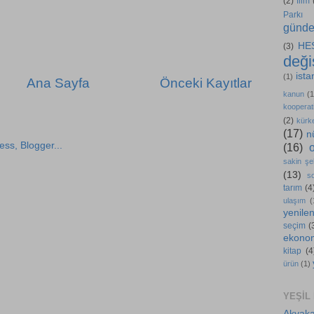
(2)
film
Parkı
günd
HE
(3)
değiş
ista
(1)
Ana Sayfa
Önceki Kayıtlar
kanun
(1
kooperati
(2)
kürk
(17)
n
(16)
sakin şe
(13)
s
tarım
(4
ulaşım
(
yenilen
seçim
(
ekono
kitap
(4
ürün
(1)
YEŞIL
Akyaka