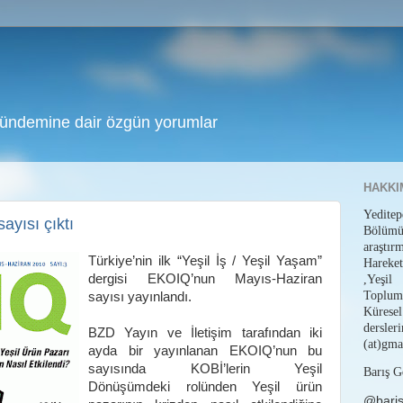
gündemine dair özgün yorumlar
HAKKI
Yedit
yısı çıktı
Bölüm
araştı
Türkiye’nin ilk “Yeşil İş / Yeşil Yaşam”
Hareket
dergisi EKOIQ’nun Mayıs-Haziran
,Yeşil
Toplum
sayısı yayınlandı.
Küresel
dersl
BZD Yayın ve İletişim tarafından iki
(at)gma
ayda bir yayınlanan EKOIQ’nun bu
sayısında KOBİ’lerin Yeşil
Barış G
Dönüşümdeki rolünden Yeşil ürün
@bari