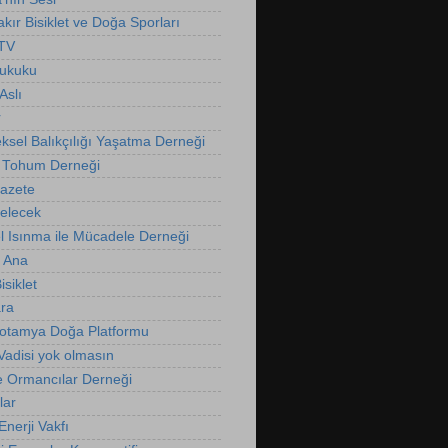
kır Bisiklet ve Doğa Sporları
 TV
Hukuku
Aslı
r
ksel Balıkçılığı Yaşatma Derneği
 Tohum Derneği
Gazete
Gelecek
l Isınma ile Mücadele Derneği
 Ana
isiklet
ra
otamya Doğa Platformu
Vadisi yok olmasın
e Ormancılar Derneği
lar
nerji Vakfı