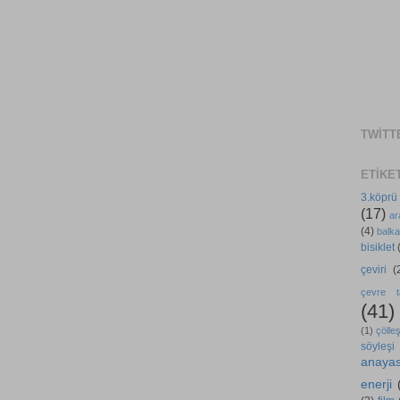
TWITT
ETIKE
3.köprü
(17)
ar
(4)
balka
bisiklet
çeviri
(
çevre ta
(41)
(1)
çölle
söyleşi
anaya
enerji