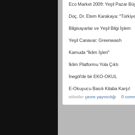
Eco Market 2009: Yeşil Pazar B
Doç. Dr. Etem Karakaya: “Türkiy
Bilgisayarlar ve Yeşil Bilgi İşlem
Yeşil Canavar: Greenwash
Kamuda “İklim İşleri”
İklim Platformu Yola Çıktı
İnegöl’de bir EKO-OKUL
E-Okuyucu Basılı Kitaba Karşı!
etiketler
çevre yayıncılığı
0 comm