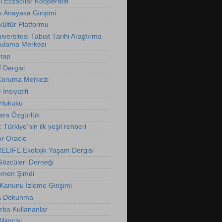
 Eczacılar Kooperatifi
k Anayasa Girişimi
ültür Platformu
versitesi Tabiat Tarihi Araştırma
ulama Merkezi
itap
f Dergisi
Koruma Merkezi
İnsiyatifi
 Hukuku
ara Özgürlük
t: Türkiye'nin ilk yeşil rehberi
r Oracle
LIFE Ekolojik Yaşam Dergisi
özcüleri Derneği
emen Şimdi
 Kanunu İzleme Girişimi
 Dokunma
rba Kullananlar
limcisi