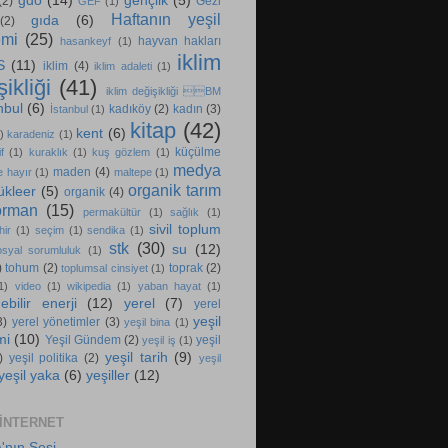
gdo
(14)
gençlik
(5)
(2)
Gezi
GEF
(1)
Haftanın yeşil
gıda
(6)
(2)
emi
(25)
hayvan hakları
hasankeyf
(1)
iklim
S
(11)
iklim
(4)
iklim adaleti
(1)
ikliği
(41)
iklim değişikliği BM
nbul
(6)
kadıköy
(2)
kadın
(3)
İstanbul
(1)
kitap
(42)
kent
(6)
)
karadeniz
(1)
küçülme
f
(1)
kuraklık
(1)
kuş gözlem
(1)
medya
maden
(4)
e hayır
(1)
maltepe
(1)
organik tarım
ükleer
(5)
organik
(4)
orman
(15)
permakültür
(1)
sağlık
(1)
sivil toplum
hir
(1)
seçim
(1)
sendika
(1)
stk
(30)
su
(12)
osyal sorumluluk
(1)
)
tohum
(2)
toprak
(2)
toplumsal cinsiyet
(1)
1)
video
(1)
wikipedia
(1)
yaban hayat
(1)
ebilir enerji
(12)
yerel
(7)
yerel
yeşil
3)
yerel yönetimler
(3)
yeşil bina
(1)
mi
(10)
Yeşil Gündem
(2)
yeşil
yeşil iş
(1)
yeşil tarih
(9)
)
yeşil politika
(2)
yeşil
yeşil yaka
(6)
yeşiller
(12)
 INTERNET
'nın Sesi