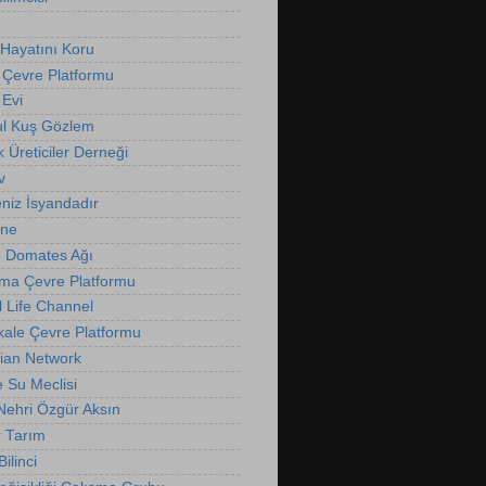
Hayatını Koru
 Çevre Platformu
Evi
ul Kuş Gözlem
k Üreticiler Derneği
v
niz İsyandadır
nne
 Domates Ağı
ma Çevre Platformu
l Life Channel
ale Çevre Platformu
ian Network
e Su Meclisi
 Nehri Özgür Aksın
r Tarım
ilinci