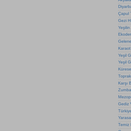
Diyarba
Çapul
Gezi 
Yeşilin 
Ekode
Gelene
Karaot
Yeşil 
Yeşil 
Kürese
Toprak
Karşı B
Zumba
Mezop
Gediz 
Türkiy
Yarasa
Temiz E