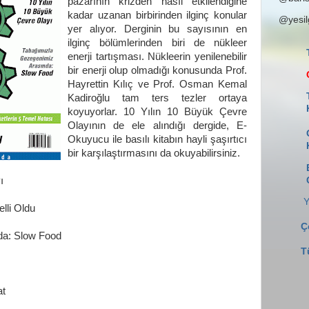
pazarının krizden nasıl etkilendiğine
kadar uzanan birbirinden ilginç konular
@yesi
yer alıyor. Derginin bu sayısının en
ilginç bölümlerinden biri de nükleer
enerji tartışması. Nükleerin yenilenebilir
bir enerji olup olmadığı konusunda Prof.
Hayrettin Kılıç ve Prof. Osman Kemal
Kadiroğlu tam ters tezler ortaya
koyuyorlar. 10 Yılın 10 Büyük Çevre
Olayının de ele alındığı dergide, E-
Okuyucu ile basılı kitabın hayli şaşırtıcı
bir karşılaştırmasını da okuyabilirsiniz.
ı
Y
lli Oldu
Ç
da: Slow Food
T
at