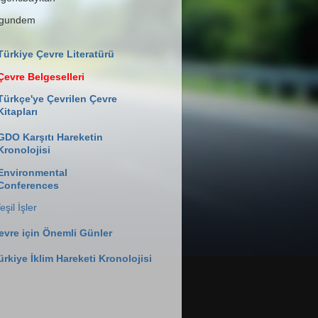
lgundem
Türkiye Çevre Literatürü
Çevre Belgeselleri
Türkçe'ye Çevrilen Çevre
Kitapları
GDO Karşıtı Hareketin
Kronolojisi
Environmental
Conferences
eşil İşler
evre için Önemli Günler
ürkiye İklim Hareketi Kronolojisi