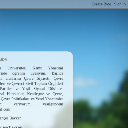
MDA
epe Üniversitesi Kamu Yönetimi
ü'nde öğretim üyesiyim. Başlıca
rma alanlarım Çevre Siyaseti, Çevre
leri ve Çevreci Sivil Toplum Örgütleri
 Partiler ve Yeşil Siyasal Düşünce.
sal Hareketler, Kentleşme ve Çevre,
 Çevre Politikaları ve Yerel Yönetimler
erini veriyorum. yesilgundem
il.com
ençer Baykan
sgencbaykan