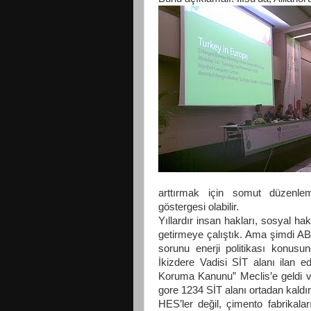
arttırmak için somut düzenlem
göstergesi olabilir.
Yıllardır insan hakları, sosyal h
getirmeye çalıştık. Ama şimdi AB’
sorunu enerji politikası konus
İkizdere Vadisi SİT alanı ilan ed
Koruma Kanunu” Meclis’e geldi v
gore 1234 SİT alanı ortadan kaldırı
HES’ler değil, çimento fabrikalar