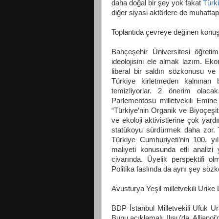
daha doğal bir şey yok fakat
Türki
diğer siyasi aktörlere de muhattap
Toplantıda çevreye değinen konuş
Bahçeşehir Üniversitesi öğreti
ideolojisini ele almak lazım. E
liberal bir saldırı sözkonusu v
Türkiye kirletmeden kalnınan bir
temizliyorlar. 2 önerim olaca
Parlementosu milletvekili Emine
“Türkiye’nin Organik ve Biyoçeşitli
ve ekoloji aktivistlerine çok yard
statükoyu sürdürmek daha zor. Tü
Türkiye Cumhuriyeti’nin 100. yı
maliyeti konusunda etli analiz
civarında. Üyelik perspektifi 
Politika faslında da aynı şey sözk
Avusturya Yeşil milletvekili Urike
BDP İstanbul Milletvekili Ufuk 
Bunu açıklamalı. Ilısu’da, Allianoi’