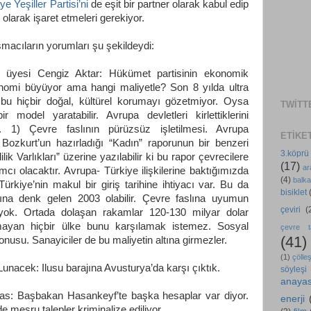
ye Yeşiller Partisi’ni
de eşit bir partner olarak kabul edip
 olarak işaret etmeleri gerekiyor.
macıların yorumları şu şekildeydi:
m üyesi Cengiz Aktar: Hükümet partisinin ekonomik
konomi büyüyor ama hangi maliyetle? Son 8 yılda ultra
e bu hiçbir doğal, kültürel korumayı gözetmiyor. Oysa
TWITT
 model yaratabilir. Avrupa devletleri kirlettiklerini
k. 1) Çevre faslının pürüzsüz işletilmesi. Avrupa
ETIKE
 Bozkurt’un hazırladığı “Kadın” raporunun bir benzeri
3.köprü
lik Varlıkları” üzerine yazılabilir ki bu rapor çevrecilere
(17)
ar
ımcı olacaktır. Avrupa- Türkiye ilişkilerine baktığımızda
(4)
balka
rkiye’nin makul bir giriş tarihine ihtiyacı var. Bu da
bisiklet
lına denk gelen 2003 olabilir. Çevre faslına uyumun
çeviri
(
i yok. Ortada dolaşan rakamlar 120-130 milyar dolar
olmayan hiçbir ülke bunu karşılamak istemez. Sosyal
çevre ta
(41)
onusu. Sanayiciler de bu maliyetin altına girmezler.
(1)
çölle
 Lunacek: Ilusu barajına Avusturya’da karşı çıktık.
söyleşi
anaya
Uras: Başbakan Hasankeyf’te başka hesaplar var diyor.
enerji
de meşru talepler kriminalize ediliyor.