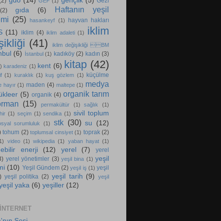
gdo
(14)
gençlik
(5)
(2)
Gezi
GEF
(1)
Haftanın yeşil
gıda
(6)
(2)
emi
(25)
hayvan hakları
hasankeyf
(1)
iklim
S
(11)
iklim
(4)
iklim adaleti
(1)
ikliği
(41)
iklim değişikliği BM
nbul
(6)
kadıköy
(2)
kadın
(3)
İstanbul
(1)
kitap
(42)
kent
(6)
)
karadeniz
(1)
küçülme
f
(1)
kuraklık
(1)
kuş gözlem
(1)
medya
maden
(4)
e hayır
(1)
maltepe
(1)
organik tarım
ükleer
(5)
organik
(4)
orman
(15)
permakültür
(1)
sağlık
(1)
sivil toplum
hir
(1)
seçim
(1)
sendika
(1)
stk
(30)
su
(12)
osyal sorumluluk
(1)
)
tohum
(2)
toprak
(2)
toplumsal cinsiyet
(1)
1)
video
(1)
wikipedia
(1)
yaban hayat
(1)
ebilir enerji
(12)
yerel
(7)
yerel
yeşil
3)
yerel yönetimler
(3)
yeşil bina
(1)
mi
(10)
Yeşil Gündem
(2)
yeşil
yeşil iş
(1)
yeşil tarih
(9)
)
yeşil politika
(2)
yeşil
yeşil yaka
(6)
yeşiller
(12)
 INTERNET
'nın Sesi