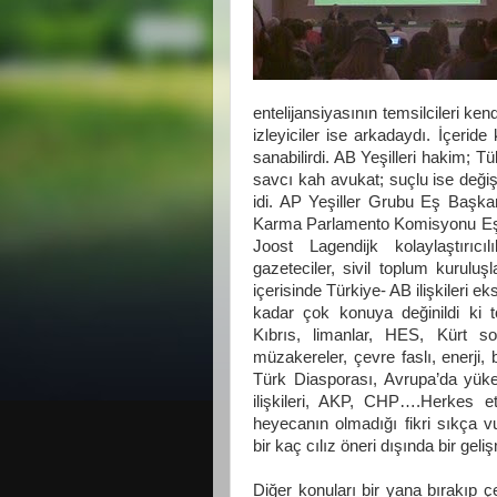
entelijansiyasının temsilcileri k
izleyiciler ise arkadaydı. İçerid
sanabilirdi. AB Yeşilleri hakim; T
savcı kah avukat; suçlu ise değiş
idi. AP Yeşiller Grubu Eş Başk
Karma Parlamento Komisyonu Eş Ba
Joost Lagendijk kolaylaştırıcı
gazeteciler, sivil toplum kuruluşla
içerisinde Türkiye- AB ilişkileri e
kadar çok konuya değinildi ki 
Kıbrıs, limanlar, HES, Kürt s
müzakereler, çevre faslı, enerji
Türk Diasporası, Avrupa’da yüke
ilişkileri, AKP, CHP….Herkes et
heyecanın olmadığı fikri sıkça 
bir kaç cılız öneri dışında bir gel
Diğer konuları bir yana bırakıp çe