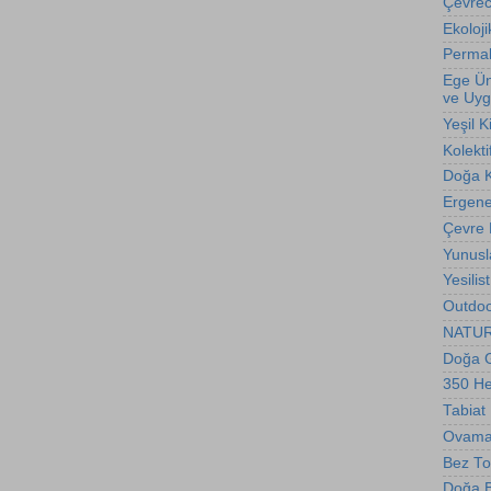
Çevreci
Ekoloji
Permak
Ege Üni
ve Uyg
Yeşil K
Kolekti
Doğa 
Ergene 
Çevre
Yunusl
Yesilis
Outdoo
NATURE
Doğa G
350 H
Tabiat
Ovama
Bez To
Doğa Bi