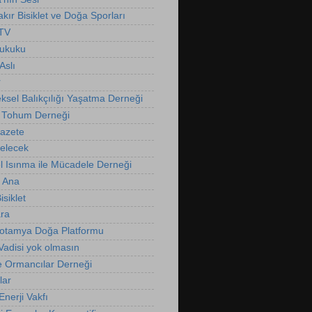
kır Bisiklet ve Doğa Sporları
 TV
Hukuku
Aslı
r
ksel Balıkçılığı Yaşatma Derneği
 Tohum Derneği
Gazete
Gelecek
l Isınma ile Mücadele Derneği
 Ana
isiklet
ra
otamya Doğa Platformu
Vadisi yok olmasın
e Ormancılar Derneği
lar
nerji Vakfı