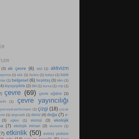
ER
TLER
aktivizm
ab çevre
(6)
(3)
abd
(1)
balık
aştırma
(1)
atık
(1)
Aydos
(1)
bahçe
(1)
belgesel
(6)
beşiktaş
(3)
nlar
(1)
bilim
(1)
(4)
biyoçeşitlilik
(2)
BM
(1)
bursa
(1)
chp
(1)
çevre
(69)
2)
çevre eğitimi
(3)
çevre yayıncılığı
rihi
(1)
çizgi
(18)
çevresel performans
(1)
çocuk
doğa
(7)
deniz
(4)
e-
şme
(1)
degrowth
(1)
ekolojik
(3)
ekoloji
(3)
eğitim
(1)
sa
(7)
ekolojik mimari
(3)
ekonomi
(1)
etkinlik
(50)
(7)
evimiz yerküre