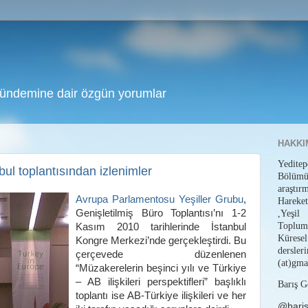
gündemine dair özgün yorumlar
HAKKI
Yedit
bul toplantısından izlenimler
Bölüm
araştı
Avrupa Parlamentosu Yeşiller Grubu
,
Hareket
Genişletilmiş Büro Toplantısı’nı 1-2
,Yeşil
Toplum
Kasım 2010 tarihlerinde İstanbul
Küresel
Kongre Merkezi’nde gerçekleştirdi. Bu
dersl
çerçevede düzenlenen
(at)gma
“Müzakerelerin beşinci yılı ve Türkiye
– AB ilişkileri perspektifleri” başlıklı
Barış G
toplantı ise AB-Türkiye ilişkileri ve her
@bari