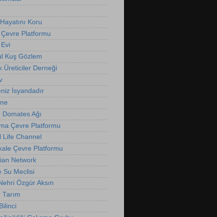
Hayatını Koru
 Çevre Platformu
Evi
ul Kuş Gözlem
k Üreticiler Derneği
v
niz İsyandadır
nne
 Domates Ağı
ma Çevre Platformu
l Life Channel
ale Çevre Platformu
ian Network
e Su Meclisi
 Nehri Özgür Aksın
r Tarım
ilinci