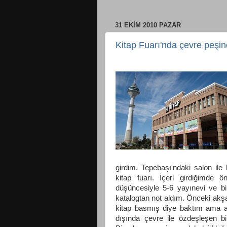
31 EKIM 2010 PAZAR
Kitap Fuarı'nda çevre peşi
girdim. Tepebaşı'ndaki salon ile
kitap fuarı. İçeri girdiğimde ö
düşüncesiyle 5-6 yayınevi ve b
katalogtan not aldım. Önceki a
kitap basmış diye baktım ama ak
dışında çevre ile özdeşleşen b