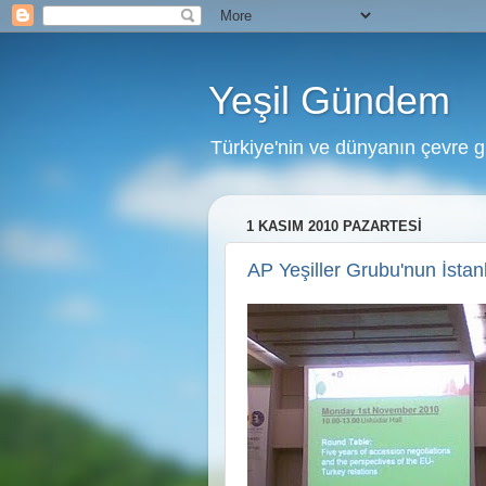
Yeşil Gündem
Türkiye'nin ve dünyanın çevre 
1 KASIM 2010 PAZARTESI
AP Yeşiller Grubu'nun İstan