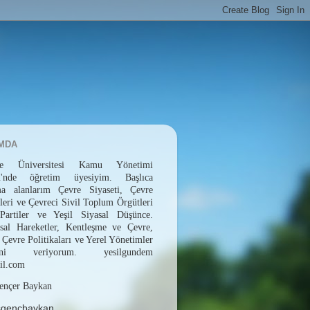
MDA
epe Üniversitesi Kamu Yönetimi
ü'nde öğretim üyesiyim. Başlıca
rma alanlarım Çevre Siyaseti, Çevre
leri ve Çevreci Sivil Toplum Örgütleri
 Partiler ve Yeşil Siyasal Düşünce.
sal Hareketler, Kentleşme ve Çevre,
 Çevre Politikaları ve Yerel Yönetimler
erini veriyorum. yesilgundem
il.com
ençer Baykan
sgencbaykan