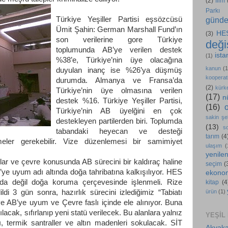
(2)
film
Parkı
günd
Türkiye Yeşiller Partisi eşsözcüsü
Ümit Şahin: German Marshall Fund’ın
HE
(3)
son verilerine gore Türkiye
değiş
toplumunda AB’ye verilen destek
ista
(1)
%38’e, Türkiye’nin üye olacağına
kanun
(1
duyulan inanç ise %26’ya düşmüş
kooperati
durumda. Almanya ve Fransa’da
(2)
kürk
Türkiye’nin üye olmasına verilen
(17)
n
destek %16. Türkiye Yeşiller Partisi,
(16)
Türkiye’nin AB üyelğini en çok
sakin şe
destekleyen partilerden biri. Toplumda
(13)
s
tabandaki heyecan ve desteği
tarım
(4
eler gerekebilir. Vize düzenlemesi bir samimiyet
ulaşım
(
yenilen
aklar ve çevre konusunda AB sürecini bir kaldıraç haline
seçim
(
ye uyum adı altında doğa tahribatına kalkışılıyor. HES
ekono
unda değil doğa koruma çerçevesinde işlenmeli. Rize
kitap
(4
ürün
(1)
ildi 3 gün sonra, hazırlık sürecini izlediğimiz “Tabiatı
e AB’ye uyum ve Çevre faslı içinde ele alınıyor. Buna
lacak, sıfırlanıp yeni statü verilecek. Bu alanlara yalnız
YEŞIL
ı, termik santraller ve altın madenleri sokulacak. SİT
Akyaka