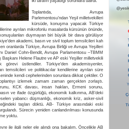
iki tarafın yaşadığı sorunlara dairdi.
@yesi
Toplantıda, Avrupa
Parlementosu’ndan Yeşil milletvekilleri
kürsüde, konuşma yapacak Türkiye
endilerine ayrılan mikrofonlu masalarda kürsünün önünde,
e konuşulanları duymayan biri büyük bir dava görülüyor
ükiye’den akademi, basın ve sivil toplum temsilcileri kah
en oranlarda Türkiye, Avrupa Birliği ve Avrupa Yeşilleri
anı Daniel Cohn-Bendit, Avrupa Parlamentosu –TBMM
şkanı Helene Flautre ve AP eski Yeşiller milletvekili
lık görevi üstlendiler. Türkiye’den akademisyenler,
rı temsilcileri ve politikacılar kendilerine ayrılan süre
kseninde kendi cephelerinden sorunlara dikkat çektiler. O
toplantıyı izlemek zamam zaman gerçekten zorlaştı.
Y
orunu, KCK davası, insan hakları, Ermeni sorunu,
, basın ve ifade özgürlüğü, ekonomik kalkınma, AB’deki
Ç
selen yabancı düşmanlığı, ekonomik kriz, asker-sivil
eğindeki taşları döktü. AB- Türkiye arasındaki eski
T
vurgulandı. Sürecin yeniden canlandırılması konusunda
işme yoktu.
vre ile ilgili neler ele alındı ona bakalım. Öncelikle AB