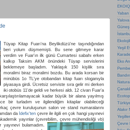
EKOIQ
Yaban 
Yalova
nde
Güneş 
İstanb
Ekoloji
Tüyap Kitap Fuarı'na Beylikdüzü'ne taşındığından
Yeşil E
beri yolum düşmemişti. Bu sene gitmeye karar
Karade
verdim ve Fuar'ın ilk günü Cumartesi sabahı erken
kalkıp Taksim AKM önündeki Tüyap servislerini
Eko A
beklemeye başladım. Yaklaşık 150 kişilik sıra
Pembe
moralimi biraz moralimi bozdu. Bu arada korsan bir
Bandır
minübüs 1o TL'ye otobandan kitap fuarı sloganıyla
Natura
piyasaya girdi. Ücretsiz serviste sıra gelir mi derken
Çanakk
iki otobüs 11'de geldi ve herkesi aldı. 12 civarı Fuar'a
 karşılaştırılamayacak kadar büyük bir alana yayılmış
Ecotop
nce bir turladım ve ilgilendiğim kitaplar olabileceği
Türkiy
irkaç çevre kuruluşunun salon ve stand numaralarını
Alakır
kşamdan da
İdefix'ten
çevre ile ilgili en çok hangi yayınevi
Yeşille
ademik yayınlar (çevrebilim, çevre mühendisliği vb)
Çevre B
ir
yayınevi bulamadım.