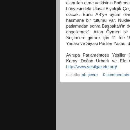
alanı ilan etme yetkisinin Bağımsı
bünyesindeki Ulusal Biyolojik Çeş
olacak. Bunu AB’ye uyum olara
hasmane bir tutumu var. Nüklee
patlamadan sonra Başbakan’ın de
engellemek”. Altan Öymen bir y
Seçimlere girmek için 41 ilde 
Yasası ve Siyasi Partiler Yasası d
Avrupa Parlamentosu Yeşiller Gr
Koray Doğan Urbarlı ve Efe Gök
http://www.yesilgazete.org/
etiketler
ab çevre
0 commentair