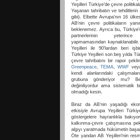
Yeşilleri Türkiye’de çevre politikala
Yaşanan tahribatın ve tehditlerin
gibi). Elbette Avrupa’nın 16 ülk
AB’nin çevre politikaların y
beklenemez.
Ayrıca bu, Türkiye’d
partnerlerinin yeterince 
yapmamasından kaynaklanabilir.
Yeşilleri ile 90’lardan beri işbi
Türkiye Yeşilleri son beş yılda T
çevre tahribatını bir rapor şeklin
Greenpeace
,
TEMA
,
WWF
ve
kendi alanlarındaki çalışmalar
grubuna gönderiyor mu? Bel
değiniliyordur ama sistematik bir
olmadığı kesin.
Biraz da AB’nin yaşadığı eko
etkisiyle Avrupa Yeşilleri Türki
göstergelere hayranlıkla bakıyor
kalkınma-çevre çatışmasına pek
algıyı yaratmada hükümetin başa
Öte yandan AB Yeşilleri’nin resm