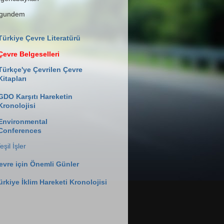
lgundem
Türkiye Çevre Literatürü
Çevre Belgeselleri
Türkçe'ye Çevrilen Çevre
Kitapları
GDO Karşıtı Hareketin
Kronolojisi
Environmental
Conferences
eşil İşler
evre için Önemli Günler
ürkiye İklim Hareketi Kronolojisi