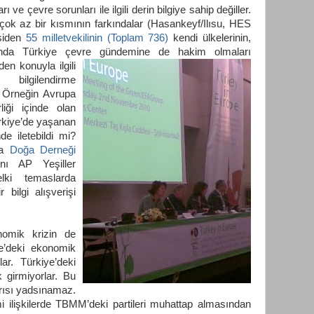
rı ve çevre sorunları ile ilgili derin bilgiye sahip değiller.
 çok az bir kısmının farkındalar (Hasankeyf/Ilısu, HES
esiden
55 milletvekilinin (Toplam 736)
kendi ülkelerinin,
anında Türkiye çevre gündemine de hakim olmaları
en konuyla ilgili
bilgilendirme
 Örneğin Avrupa
rliği içinde olan
ürkiye’de yaşanan
de iletebildi mi?
ya
Doğa Derneği
ını AP Yeşiller
ki temaslarda
 bilgi alışverişi
nomik krizin de
ye’deki ekonomik
lar. Türkiye’deki
 girmiyorlar. Bu
rısı yadsınamaz.
i ilişkilerde TBMM’deki partileri muhattap almasından