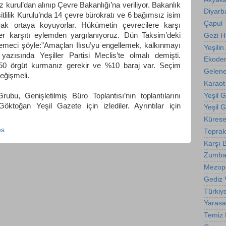
z kurul’dan alınıp Çevre Bakanlığı’na veriliyor. Bakanlık
Diyarba
itlilik Kurulu’nda 14 çevre bürokratı ve 6 bağımsız isim
Çapul
k ortaya koyuyorlar. Hükümetin çevrecilere karşı
r karşıtı eylemden yargılanıyoruz. Dün Taksim’deki
Gezi 
meci şöyle:”Amaçları Ilısu’yu engellemek, kalkınmayı
Yeşilin 
azısında Yeşiller Partisi Meclis’te olmalı demişti.
Ekode
150 örgüt kurmanız gerekir ve %10 baraj var. Seçim
Gelene
eğişmeli.
Karaot
Yeşil 
ubu, Genişletilmiş Büro Toplantısı’nın toplantılarını
toğan Yeşil Gazete için izlediler. Ayrıntılar için
Yeşil 
Kürese
es
Toprak
Karşı B
Zumba
Mezop
Gediz 
Türkiy
Yarasa
Temiz E