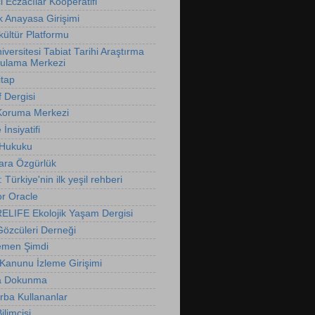
 Eczacılar Kooperatifi
k Anayasa Girişimi
ültür Platformu
versitesi Tabiat Tarihi Araştırma
ulama Merkezi
itap
f Dergisi
Koruma Merkezi
İnsiyatifi
 Hukuku
ara Özgürlük
t: Türkiye'nin ilk yeşil rehberi
r Oracle
LIFE Ekolojik Yaşam Dergisi
özcüleri Derneği
emen Şimdi
 Kanunu İzleme Girişimi
 Dokunma
rba Kullananlar
limcisi