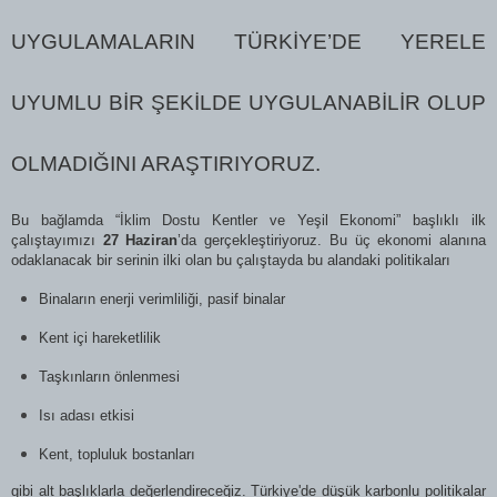
UYGULAMALARIN TÜRKIYE’DE YERELE
UYUMLU BIR ŞEKILDE UYGULANABILIR OLUP
OLMADIĞINI ARAŞTIRIYORUZ.
Bu bağlamda “İklim Dostu Kentler ve Yeşil Ekonomi” başlıklı ilk
çalıştayımızı
27 Haziran
’da gerçekleştiriyoruz. Bu üç ekonomi alanına
odaklanacak bir serinin ilki olan bu çalıştayda bu alandaki politikaları
Binaların enerji verimliliği, pasif binalar
Kent içi hareketlilik
Taşkınların önlenmesi
Isı adası etkisi
Kent, topluluk bostanları
gibi alt başlıklarla değerlendireceğiz. Türkiye'de düşük karbonlu politikalar