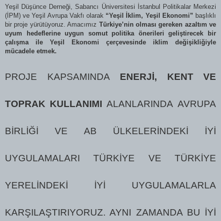
Yeşil Düşünce Derneği, Sabancı Üniversitesi İstanbul Politikalar Merkezi
(İPM) ve Yeşil Avrupa Vakfı olarak
“Yeşil İklim, Yeşil Ekonomi”
başlıklı
bir proje yürütüyoruz. Amacımız
Türkiye’nin olması gereken azaltım ve
uyum hedeflerine uygun somut politika önerileri geliştirecek bir
çalışma ile Yeşil Ekonomi çerçevesinde iklim değişikliğiyle
mücadele etmek.
PROJE KAPSAMINDA
ENERJI, KENT VE
TOPRAK KULLANIMI
ALANLARINDA
AVRUPA
BIRLIĞI VE AB ÜLKELERINDEKI IYI
UYGULAMALARI TÜRKIYE VE TÜRKIYE
YERELINDEKI IYI UYGULAMALARLA
KARŞILAŞTIRIYORUZ. AYNI ZAMANDA BU IYI