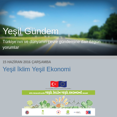
Yeşil Gündem
Türkiye'nin ve dünyanın çevre gündemine dair özgün
yorumlar
15 HAZIRAN 2016 ÇARŞAMBA
Yeşil İklim Yeşil Ekonomi