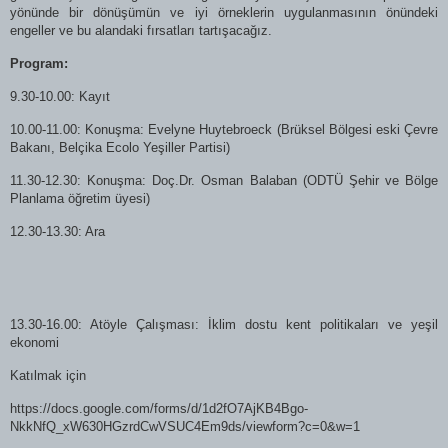
yönünde bir dönüşümün ve iyi örneklerin uygulanmasının önündeki
engeller ve bu alandaki fırsatları tartışacağız.
Program:
9.30-10.00: Kayıt
10.00-11.00: Konuşma: Evelyne Huytebroeck (Brüksel Bölgesi eski Çevre
Bakanı, Belçika Ecolo Yeşiller Partisi)
11.30-12.30: Konuşma: Doç.Dr. Osman Balaban (ODTÜ Şehir ve Bölge
Planlama öğretim üyesi)
12.30-13.30: Ara
13.30-16.00: Atöyle Çalışması: İklim dostu kent politikaları ve yeşil
ekonomi
Katılmak için
https://docs.google.com/forms/d/1d2fO7AjKB4Bgo-
NkkNfQ_xW630HGzrdCwVSUC4Em9ds/viewform?c=0&w=1