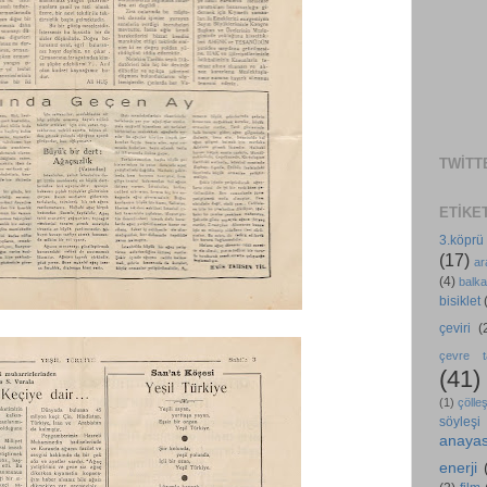
TWITT
ETIKE
3.köprü
(17)
ar
(4)
balka
bisiklet
çeviri
(
çevre ta
(41)
(1)
çölle
söyleşi
anaya
enerji