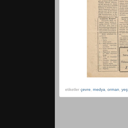
etiketler
çevre
,
medya
,
orman
,
yeşi