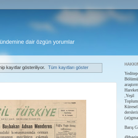
gündemine dair özgün yorumlar
HAKKI
ip kayıtlar gösteriliyor.
Tüm kayıtları göster
Yedit
Bölüm
araştı
Hareket
,Yeşil
Toplum
Küresel
dersl
(at)gma
Barış G
@bari