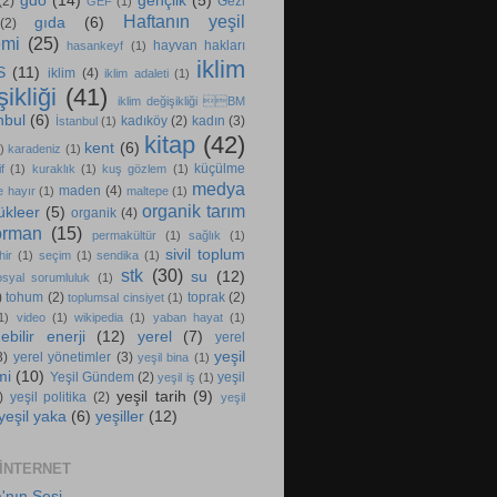
gdo
(14)
gençlik
(5)
(2)
Gezi
GEF
(1)
Haftanın yeşil
gıda
(6)
(2)
emi
(25)
hayvan hakları
hasankeyf
(1)
iklim
S
(11)
iklim
(4)
iklim adaleti
(1)
ikliği
(41)
iklim değişikliği BM
nbul
(6)
kadıköy
(2)
kadın
(3)
İstanbul
(1)
kitap
(42)
kent
(6)
)
karadeniz
(1)
küçülme
f
(1)
kuraklık
(1)
kuş gözlem
(1)
medya
maden
(4)
e hayır
(1)
maltepe
(1)
organik tarım
ükleer
(5)
organik
(4)
orman
(15)
permakültür
(1)
sağlık
(1)
sivil toplum
hir
(1)
seçim
(1)
sendika
(1)
stk
(30)
su
(12)
osyal sorumluluk
(1)
)
tohum
(2)
toprak
(2)
toplumsal cinsiyet
(1)
1)
video
(1)
wikipedia
(1)
yaban hayat
(1)
ebilir enerji
(12)
yerel
(7)
yerel
yeşil
3)
yerel yönetimler
(3)
yeşil bina
(1)
mi
(10)
Yeşil Gündem
(2)
yeşil
yeşil iş
(1)
yeşil tarih
(9)
)
yeşil politika
(2)
yeşil
yeşil yaka
(6)
yeşiller
(12)
 INTERNET
'nın Sesi