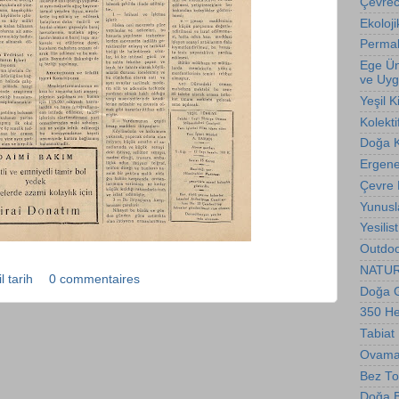
Çevreci
Ekoloji
Permak
Ege Üni
ve Uyg
Yeşil K
Kolekti
Doğa 
Ergene 
Çevre
Yunusl
Yesilis
Outdoo
NATURE
l tarih
0 commentaires
Doğa G
350 H
Tabiat
Ovama
Bez To
Doğa Bi