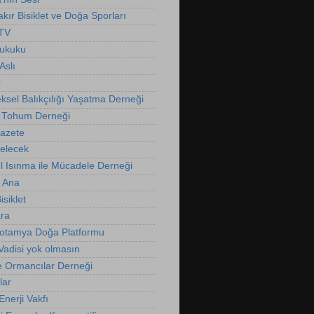
kır Bisiklet ve Doğa Sporları
 TV
Hukuku
Aslı
r
ksel Balıkçılığı Yaşatma Derneği
 Tohum Derneği
Gazete
Gelecek
l Isınma ile Mücadele Derneği
 Ana
isiklet
ra
otamya Doğa Platformu
Vadisi yok olmasın
e Ormancılar Derneği
lar
nerji Vakfı