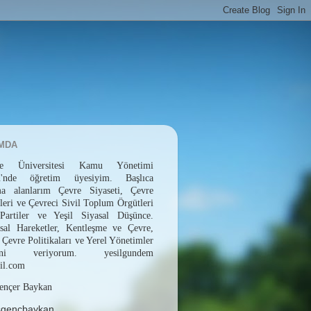
MDA
epe Üniversitesi Kamu Yönetimi
ü'nde öğretim üyesiyim. Başlıca
rma alanlarım Çevre Siyaseti, Çevre
leri ve Çevreci Sivil Toplum Örgütleri
 Partiler ve Yeşil Siyasal Düşünce.
sal Hareketler, Kentleşme ve Çevre,
 Çevre Politikaları ve Yerel Yönetimler
erini veriyorum. yesilgundem
il.com
ençer Baykan
sgencbaykan