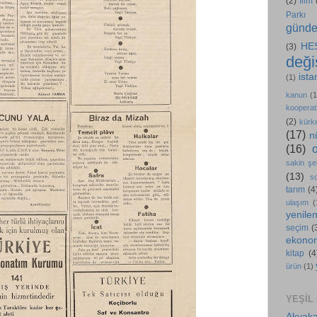
(2)
film
Parkı
günd
HE
(3)
değiş
ista
(1)
kanun
(1
kooperati
(2)
kürk
(17)
n
(16)
sakin şe
(13)
s
tarım
(4
ulaşım
(
yenilen
seçim
(
ekono
kitap
(4
ürün
(1)
YEŞIL
Akyaka