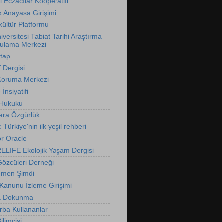
 Eczacılar Kooperatifi
k Anayasa Girişimi
ültür Platformu
versitesi Tabiat Tarihi Araştırma
ulama Merkezi
itap
f Dergisi
Koruma Merkezi
İnsiyatifi
 Hukuku
ara Özgürlük
t: Türkiye'nin ilk yeşil rehberi
r Oracle
LIFE Ekolojik Yaşam Dergisi
özcüleri Derneği
emen Şimdi
 Kanunu İzleme Girişimi
 Dokunma
rba Kullananlar
limcisi