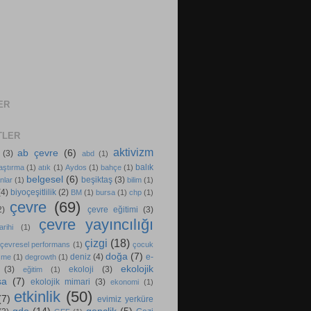
ER
TLER
aktivizm
ab çevre
(6)
(3)
abd
(1)
balık
aştırma
(1)
atık
(1)
Aydos
(1)
bahçe
(1)
belgesel
(6)
beşiktaş
(3)
nlar
(1)
bilim
(1)
(4)
biyoçeşitlilik
(2)
BM
(1)
bursa
(1)
chp
(1)
çevre
(69)
2)
çevre eğitimi
(3)
çevre yayıncılığı
rihi
(1)
çizgi
(18)
çevresel performans
(1)
çocuk
doğa
(7)
deniz
(4)
e-
şme
(1)
degrowth
(1)
ekolojik
(3)
ekoloji
(3)
eğitim
(1)
sa
(7)
ekolojik mimari
(3)
ekonomi
(1)
etkinlik
(50)
(7)
evimiz yerküre