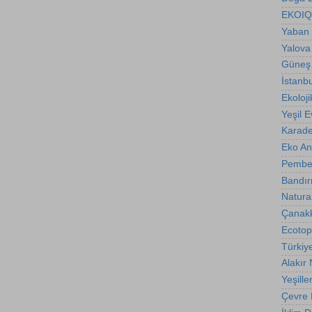
EKOIQ
Yaban 
Yalova
Güneş 
İstanb
Ekoloji
Yeşil E
Karade
Eko A
Pembe
Bandır
Natura
Çanakk
Ecotop
Türkiy
Alakır
Yeşille
Çevre B