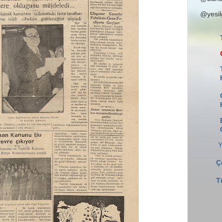
@yesi
Y
Ç
T