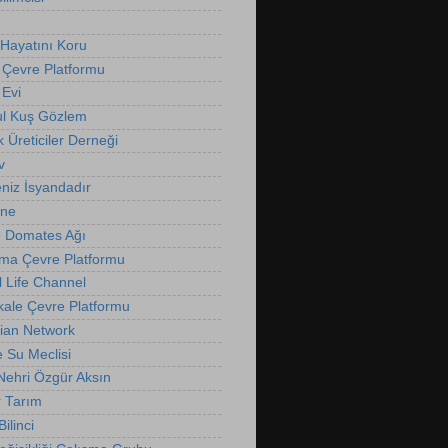
Hayatını Koru
 Çevre Platformu
Evi
ul Kuş Gözlem
k Üreticiler Derneği
v
niz İsyandadır
nne
 Domates Ağı
ma Çevre Platformu
l Life Channel
ale Çevre Platformu
ian Network
e Su Meclisi
 Nehri Özgür Aksın
r Tarım
ilinci