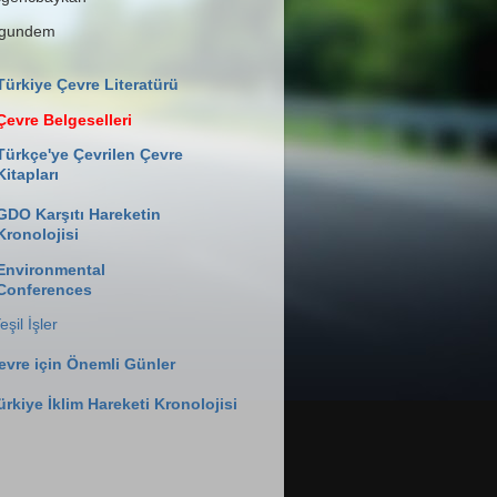
lgundem
Türkiye Çevre Literatürü
Çevre Belgeselleri
Türkçe'ye Çevrilen Çevre
Kitapları
GDO Karşıtı Hareketin
Kronolojisi
Environmental
Conferences
eşil İşler
evre için Önemli Günler
ürkiye İklim Hareketi Kronolojisi