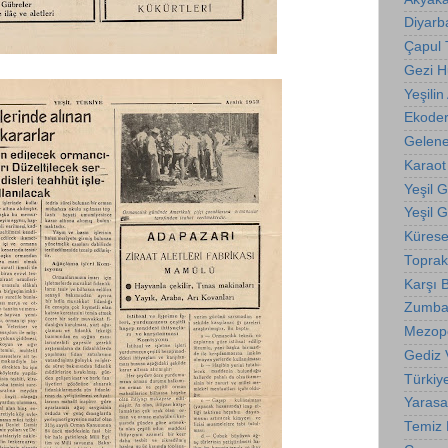
Diyarba
Çapul
Gezi 
Yeşilin 
Ekode
Gelene
Karaot
Yeşil 
Yeşil 
Kürese
Toprak
Karşı B
Zumba
Mezop
Gediz 
Türkiy
Yarasa
Temiz E