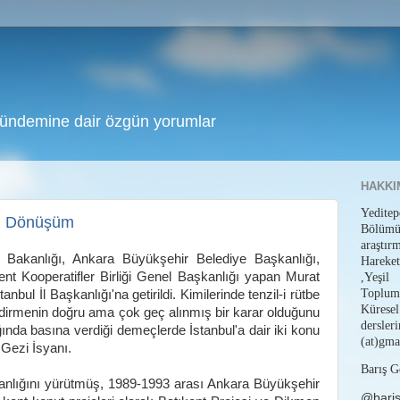
gündemine dair özgün yorumlar
HAKKI
Yedit
el Dönüşüm
Bölüm
araştı
i Bakanlığı, Ankara Büyükşehir Belediye Başkanlığı,
Hareket
ent Kooperatifler Birliği Genel Başkanlığı yapan Murat
,Yeşil
Toplum
anbul İl Başkanlığı'na getirildi.
Kimilerinde tenzil-i rütbe
Küresel
ndirmenin doğru ama çok geç alınmış bir karar olduğunu
dersl
ğında basına verdiği demeçlerde İstanbul'a dair iki konu
(at)gma
 Gezi İsyanı.
Barış G
nlığını yürütmüş, 1989-1993 arası Ankara Büyükşehir
@bari