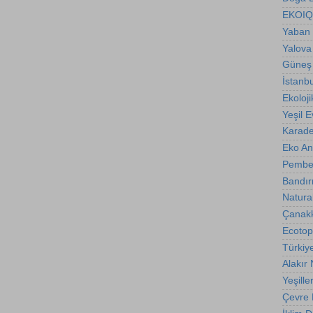
EKOIQ
Yaban 
Yalova
Güneş 
İstanb
Ekoloji
Yeşil E
Karade
Eko A
Pembe
Bandır
Natura
Çanakk
Ecotop
Türkiy
Alakır
Yeşille
Çevre B