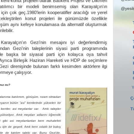
kent-konut projeleri olarak Batıkent Projesi ve Dikmen
atılımcı bir modeli benimsemiş olan Karayalçın'ın
@yesi
 için çok geç.
1980'lerin kooperatifler aracılığı ve yerel
ekleştirilen konut projeleri ile günümüzde özellikle
üşüm aynı kefeye konulamasa da alternatif oluşturmak
lebilir.
arayalçın'ın Gezi'nin mesajını iyi değerlendirmiş
ndan Gezi'nin taleplerinin siyasi parti programında
e başka bir siyasal parti için kolayca oya tahvil
 Ayrıca Birleşik Haziran Hareketi ve HDP de seçimlere
Gezi direnişinde bulunan farklı kesimden aktörlere ilgi
vermeye çalışıyor.
ınız mı?
Y
m alanıma katılımım, görüşüm, rızam olmadan
Ç
anın bütün “asi” kentlerinde yükselen bir
T
 kentler, asi meydanlar var. Artık talepler
ükseliyor. Artık meydan adlarını öğrendik
i gibi asi meydanlardan kent muhalefeti
 için de geçerli. Artık kent odaklı bir bakış
de de katılım talebi var. Bunu Gezi’de,