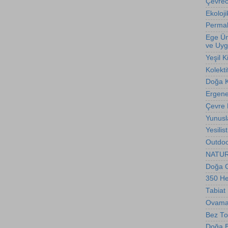
Çevreci
Ekoloji
Permak
Ege Üni
ve Uyg
Yeşil K
Kolekti
Doğa 
Ergene 
Çevre
Yunusl
Yesilis
Outdoo
NATURE
Doğa G
350 H
Tabiat
Ovama
Bez To
Doğa Bi