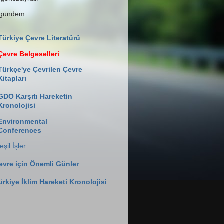
lgundem
Türkiye Çevre Literatürü
Çevre Belgeselleri
Türkçe'ye Çevrilen Çevre
Kitapları
GDO Karşıtı Hareketin
Kronolojisi
Environmental
Conferences
eşil İşler
evre için Önemli Günler
ürkiye İklim Hareketi Kronolojisi