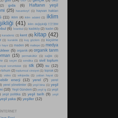
gdo
(14)
gençlik
(5)
(2)
Gezi
GEF
(1)
Haftanın yeşil
gıda
(6)
(2)
emi
(25)
hayvan hakları
hasankeyf
(1)
iklim
S
(11)
iklim
(4)
iklim adaleti
(1)
ikliği
(41)
iklim değişikliği BM
nbul
(6)
kadıköy
(2)
kadın
(3)
İstanbul
(1)
kitap
(42)
kent
(6)
)
karadeniz
(1)
küçülme
f
(1)
kuraklık
(1)
kuş gözlem
(1)
medya
maden
(4)
e hayır
(1)
maltepe
(1)
organik tarım
ükleer
(5)
organik
(4)
orman
(15)
permakültür
(1)
sağlık
(1)
sivil toplum
hir
(1)
seçim
(1)
sendika
(1)
stk
(30)
su
(12)
osyal sorumluluk
(1)
)
tohum
(2)
toprak
(2)
toplumsal cinsiyet
(1)
1)
video
(1)
wikipedia
(1)
yaban hayat
(1)
ebilir enerji
(12)
yerel
(7)
yerel
yeşil
3)
yerel yönetimler
(3)
yeşil bina
(1)
mi
(10)
Yeşil Gündem
(2)
yeşil
yeşil iş
(1)
yeşil tarih
(9)
)
yeşil politika
(2)
yeşil
yeşil yaka
(6)
yeşiller
(12)
 INTERNET
'nın Sesi