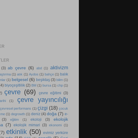
ER
TLER
aktivizm
ab çevre
(6)
(3)
abd
(1)
balık
aştırma
(1)
atık
(1)
Aydos
(1)
bahçe
(1)
belgesel
(6)
beşiktaş
(3)
nlar
(1)
bilim
(1)
(4)
biyoçeşitlilik
(2)
BM
(1)
bursa
(1)
chp
(1)
çevre
(69)
2)
çevre eğitimi
(3)
çevre yayıncılığı
rihi
(1)
çizgi
(18)
çevresel performans
(1)
çocuk
doğa
(7)
deniz
(4)
e-
şme
(1)
degrowth
(1)
ekolojik
(3)
ekoloji
(3)
eğitim
(1)
sa
(7)
ekolojik mimari
(3)
ekonomi
(1)
etkinlik
(50)
(7)
evimiz yerküre