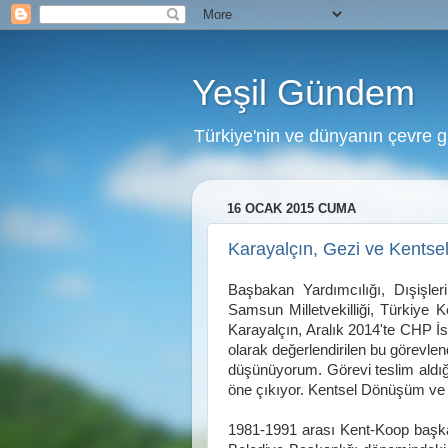
Yeşil Gündem
Türkiye'nin ve dünyanın çevre 
16 OCAK 2015 CUMA
Karayalçın, Gezi ve Kents
Başbakan Yardımcılığı, Dışişler
Samsun Milletvekilliği,
Türkiye K
Karayalçın, Aralık 2014'te CHP İst
olarak değerlendirilen bu görevle
düşünüyorum.
Görevi teslim aldı
öne çıkıyor. Kentsel Dönüşüm ve
1981-1991 arası Kent-Koop başka