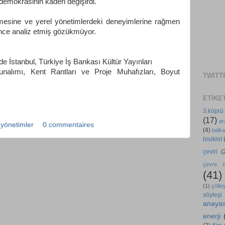
emokrasinin kaderi değişirdi."
mesine ve yerel yönetimlerdeki deneyimlerine rağmen
rince analiz etmiş gözükmüyor.
e İstanbul, Türkiye İş Bankası Kültür Yayınları
nalımı, Kent Rantları ve Proje Muhafızları, Boyut
TWITT
ETIKE
3.köprü
(17)
ar
 yönetimler
0 commentaires
(4)
balka
bisiklet
çeviri
(
çevre ta
(41)
(1)
çölle
söyleşi
anaya
enerji