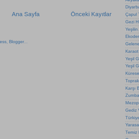
Diyarba
Ana Sayfa
Önceki Kayıtlar
Çapul
Gezi 
Yeşilin 
Ekode
Gelene
Karaot
Yeşil 
Yeşil 
Kürese
Toprak
Karşı B
Zumba
Mezop
Gediz 
Türkiy
Yarasa
Temiz E