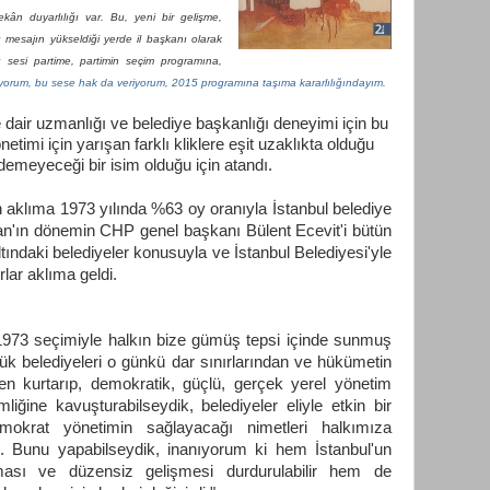
ân duyarlılığı var. Bu, yeni bir gelişme,
 mesajın yükseldiği yerde il başkanı olarak
sesi partime, partimin seçim programına,
nıyorum, bu sese hak da veriyorum, 2015 programına taşıma kararlılığındayım.
dair uzmanlığı ve belediye başkanlığı deneyimi için bu
netimi için yarışan f
arklı kliklere eşit uzaklıkta olduğu
demeyeceği bir isim olduğu için atandı.
 aklıma 1973 yılında %63 oy oranıyla İstanbul belediye
n'ın dönemin CHP genel başkanı Bülent Ecevit'i bütün
tındaki belediyeler konusuyla ve İstanbul Belediyesi'yle
tırlar aklıma geldi.
 1973 seçimiyle halkın bize gümüş tepsi içinde sunmuş
ük belediyeleri o günkü dar sınırlarından ve hükümetin
den
kurtarıp, demokratik, güçlü, gerçek yerel yönetim
imliğine kavuşturabilseydik, belediyeler eliyle etkin bir
mokrat yönetimin sağlayacağı nimetleri halkımıza
ik. Bunu yapabilseydik, inanıyorum ki hem İstanbul'un
ası ve düzensiz gelişmesi durdurulabilir hem de