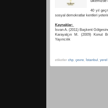
ülkemizde d
40 yıl geç
sosyal demokratlar kentleri yete
Kaynaklar:
İsvan A. (2011) Başkent Gölgesind
Karayalçın M. (2009)
Konut Bu
Yayıncılık
etiketler
chp
,
çevre
,
İstanbul
,
yerel