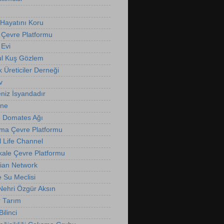
Hayatını Koru
 Çevre Platformu
Evi
ul Kuş Gözlem
k Üreticiler Derneği
v
niz İsyandadır
nne
 Domates Ağı
ma Çevre Platformu
l Life Channel
ale Çevre Platformu
ian Network
e Su Meclisi
 Nehri Özgür Aksın
r Tarım
ilinci