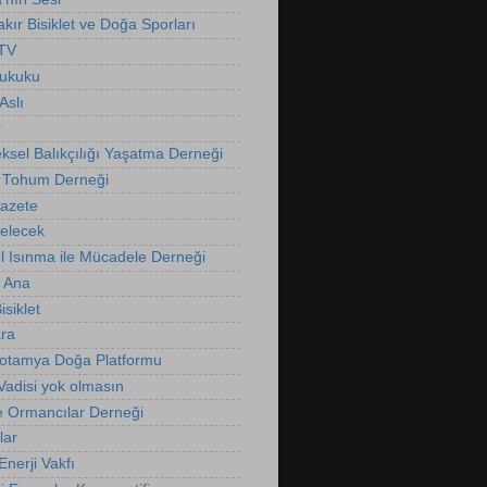
kır Bisiklet ve Doğa Sporları
 TV
Hukuku
Aslı
r
ksel Balıkçılığı Yaşatma Derneği
 Tohum Derneği
Gazete
Gelecek
l Isınma ile Mücadele Derneği
 Ana
isiklet
ra
otamya Doğa Platformu
Vadisi yok olmasın
e Ormancılar Derneği
lar
nerji Vakfı