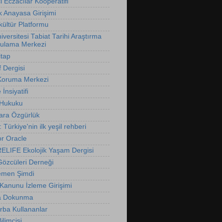
 Eczacılar Kooperatifi
k Anayasa Girişimi
ültür Platformu
versitesi Tabiat Tarihi Araştırma
ulama Merkezi
itap
f Dergisi
Koruma Merkezi
İnsiyatifi
 Hukuku
ara Özgürlük
t: Türkiye'nin ilk yeşil rehberi
r Oracle
LIFE Ekolojik Yaşam Dergisi
özcüleri Derneği
emen Şimdi
 Kanunu İzleme Girişimi
 Dokunma
rba Kullananlar
limcisi