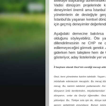
Belediye Başkanlığı dönemindeki 
Vadisi dönüşüm projelerinde k
deneyimleri önemli ama İstanbul
yönetimlerin de desteğiyle gerç
İstanbul'da yaşanan kentsel dön
için geçmiş deneyimler değerlendiri
Aşağıdaki demecine bakılırsa K
olduğunu söyleyebiliriz. Öte ya
dillendirilmesinin ne CHP ne d
edilemeyeceğini görmek gerekir.
giderken hem taleplere hem de
gösteriyor, aday listelerinde yer 
İl başkanı olarak Gezi’nin verdiği mesajı ald
Gezi, kent yönetimine katılım talebidir. Yaşa
müdahale edemezsin mesajıdır. Bu mesaj düny
mesaj. Bu, katılım talebinin patlamasıdır. Asi
dünyanın ünlü kentlerinden, meydanlarından y
dünyanın, onlar da Gezi’yi öğrendiler. Gez
yükseliyor. Bu, Türkiye solu için de, dünya solu
açısını geliştirmek zorundayız. Bunun özün