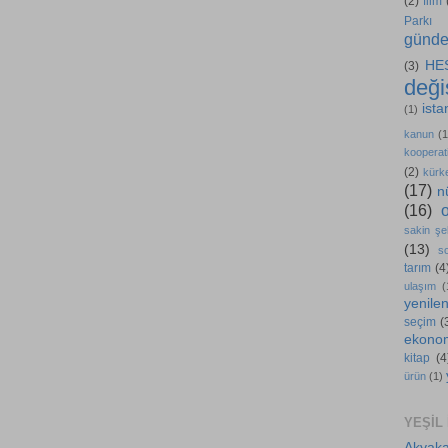
(2)
film
Parkı
günd
HE
(3)
değiş
ista
(1)
kanun
(1
kooperati
(2)
kürk
(17)
n
(16)
sakin şe
(13)
s
tarım
(4
ulaşım
(
yenilen
seçim
(
ekono
kitap
(4
ürün
(1)
YEŞIL
Akyaka