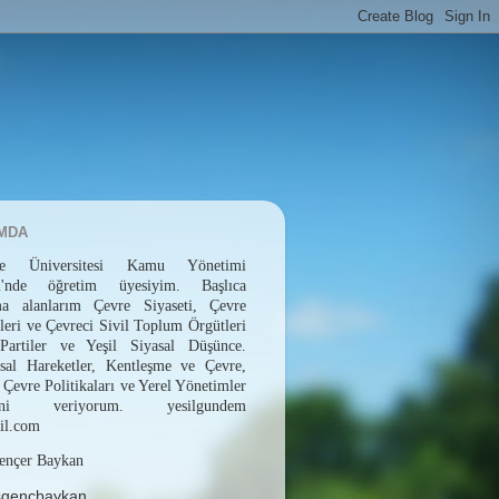
MDA
epe Üniversitesi Kamu Yönetimi
ü'nde öğretim üyesiyim. Başlıca
rma alanlarım Çevre Siyaseti, Çevre
leri ve Çevreci Sivil Toplum Örgütleri
 Partiler ve Yeşil Siyasal Düşünce.
sal Hareketler, Kentleşme ve Çevre,
 Çevre Politikaları ve Yerel Yönetimler
erini veriyorum. yesilgundem
il.com
ençer Baykan
sgencbaykan