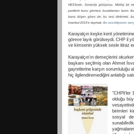
HES’lerde, Soma’da görüyoruz. Müthiş bir mek
partilerin bunu görmesi, kucaklaması lazım. Bu
bana düşen görev de; bu sesi dinlemek, bu 
İstanbul 2015’e taşımak.
Bu sesi biliyorum, ta
Karayalçın
keşke kent yönetimine 
göreve layık görülseydi. CHP il yö
ve kimsenin yüksek sesle itiraz e
Karayalçın'ın demeçlerini okurken
başkanı seçilmiş olan
Ahmet İsva
gayretlerine karşın sorumluluğu al
hiç ilgilendiremediğini anlattığı sa
"CHPli'ler
olduğu büy
vesayetin
birimleri k
sosyal de
sunabilird
yağmalanm