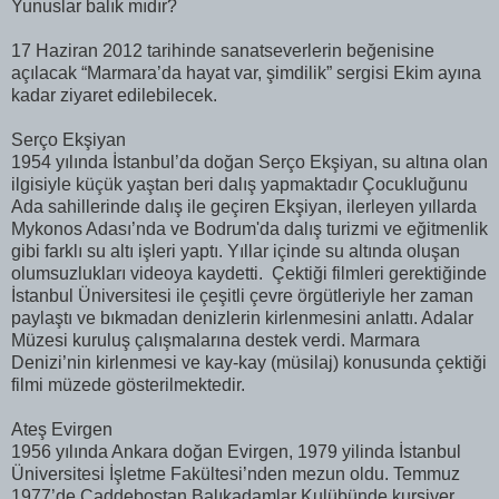
Yunuslar balık mıdır?
17 Haziran 2012 tarihinde sanatseverlerin beğenisine
açılacak “Marmara’da hayat var, şimdilik” sergisi Ekim ayına
kadar ziyaret edilebilecek.
Serço Ekşiyan
1954 yılında İstanbul’da doğan Serço Ekşiyan, su altına olan
ilgisiyle küçük yaştan beri dalış yapmaktadır Çocukluğunu
Ada sahillerinde dalış ile geçiren Ekşiyan, ilerleyen yıllarda
Mykonos Adası’nda ve Bodrum'da dalış turizmi ve eğitmenlik
gibi farklı su altı işleri yaptı. Yıllar içinde su altında oluşan
olumsuzlukları videoya kaydetti. Çektiği filmleri gerektiğinde
İstanbul Üniversitesi ile çeşitli çevre örgütleriyle her zaman
paylaştı ve bıkmadan denizlerin kirlenmesini anlattı. Adalar
Müzesi kuruluş çalışmalarına destek verdi. Marmara
Denizi’nin kirlenmesi ve kay-kay (müsilaj) konusunda çektiği
filmi müzede gösterilmektedir.
Ateş Evirgen
1956 yılında Ankara doğan Evirgen, 1979 yilinda İstanbul
Üniversitesi İşletme Fakültesi’nden mezun oldu. Temmuz
1977’de Caddebostan Balıkadamlar Kulübünde kursiyer