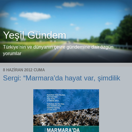
Yeşil Gündem
Türkiye'nin ve dünyanın çevre gündemine dair özgün
yorumlar
8 HAZIRAN 2012 CUMA
Sergi: “Marmara’da hayat var, şimdilik