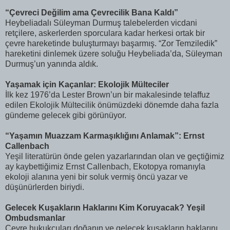
“Çevreci Değilim ama Çevrecilik Bana Kaldı”
Heybeliadalı Süleyman Durmuş talebelerden vicdani
retçilere, askerlerden sporculara kadar herkesi ortak bir
çevre hareketinde buluşturmayı başarmış. “Zor Temziledik”
hareketini dinlemek üzere soluğu Heybeliada’da, Süleyman
Durmuş’un yanında aldık.
Yaşamak için Kaçanlar: Ekolojik Mülteciler
İlk kez 1976’da Lester Brown’un bir makalesinde telaffuz
edilen Ekolojik Mültecilik önümüzdeki dönemde daha fazla
gündeme gelecek gibi görünüyor.
“Yaşamın Muazzam Karmaşıklığını Anlamak”: Ernst
Callenbach
Yeşil literatürün önde gelen yazarlarından olan ve geçtiğimiz
ay kaybettiğimiz Ernst Callenbach, Ekotopya romanıyla
ekoloji alanına yeni bir soluk vermiş öncü yazar ve
düşünürlerden biriydi.
Gelecek Kuşakların Haklarını Kim Koruyacak? Yeşil
Ombudsmanlar
Çevre hukukçuları doğanın ve gelecek kuşakların haklarını