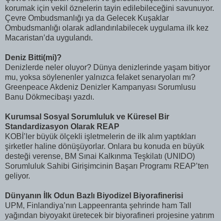
korumak için vekil öznelerin tayin edilebileceğini savunuyor.
Çevre Ombudsmanlığı ya da Gelecek Kuşaklar
Ombudsmanlığı olarak adlandırılabilecek uygulama ilk kez
Macaristan’da uygulandı.
Deniz Bitti(mi)?
Denizlerde neler oluyor? Dünya denizlerinde yaşam bitiyor
mu, yoksa söylenenler yalnızca felaket senaryoları mı?
Greenpeace Akdeniz Denizler Kampanyası Sorumlusu
Banu Dökmecibaşı yazdı.
Kurumsal Sosyal Sorumluluk ve Küresel Bir
Standardizasyon Olarak REAP
KOBİ’ler büyük ölçekli işletmelerin de ilk alım yaptıkları
şirketler haline dönüşüyorlar. Onlara bu konuda en büyük
desteği verense, BM Sınai Kalkınma Teşkilatı (UNIDO)
Sorumluluk Sahibi Girişimcinin Başarı Programı REAP’ten
geliyor.
Dünyanın İlk Odun Bazlı Biyodizel Biyorafinerisi
UPM, Finlandiya’nın Lappeenranta şehrinde ham Tall
yağından biyoyakıt üretecek bir biyorafineri projesine yatırım