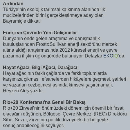
Ardından
Türkiye’nin ekolojik tarımsal kalkınma alanında ilk
mucizelerinden birini gerçekleştirmeye aday olan
Bayramiç’e dikkat!
Enerji ve Çevrede Yeni Gelişmeler
Dünyanın önde gelen araştırma ve danışmanlık
kuruluşlarından Frost&Sullivan enerji sektörünü mercek
altına aldığı araştırmasında 2012 küresel enerji ve çevre
pazarına ilişkin üç öngörüde bulunuyor. Detaylar
EKO
IQ
’da.
Hayat Ağacı, Bilgi Ağacı, Darağacı
Hayat ağacının farklı çağlarda ve farklı toplumlarda
karşımıza çıkması, efsanelerden hikâyelere geçmesi, şairleri
ve yazarları cezbetmesi aslında kimseyi şaşırtmamalı.
Heyzen Ateş yazdı.
Rio+20 Konferansı’na Genel Bir Bakış
Rio+20 Zirvesi’nin önümüzdeki dönem için önemli bir fırsat
olacağını düşünen, Bölgesel Çevre Merkezi (REC) Direktörü
Sibel Sezer, Zirve’nin politik düzeydeki bir belgeyle
sonuçlanabileceğini söylüyor.