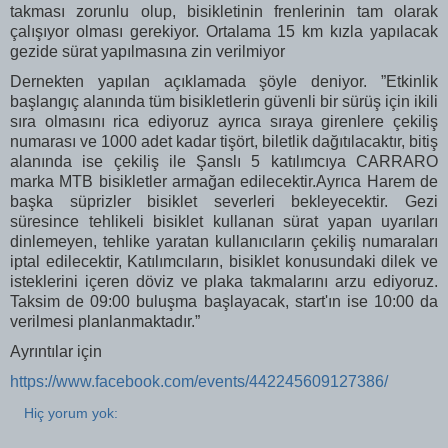
takması zorunlu olup, bisikletinin frenlerinin tam olarak
çalışıyor olması gerekiyor.
Ortalama 15 km kızla yapılacak
gezide sürat yapılmasına zin verilmiyor
Dernekten yapılan açıklamada şöyle deniyor. ”
Etkinlik
başlangıç alanında tüm bisikletlerin güvenli bir sürüş için ikili
sıra olmasını rica ediyoruz ayrıca sıraya girenlere çekiliş
numarası ve 1000 adet kadar tişört, biletlik dağıtılacaktır, bitiş
alanında ise çekiliş ile Şanslı 5 katılımcıya CARRARO
marka MTB bisikletler armağan edilecektir.Ayrıca Harem de
başka süprizler bisiklet severleri bekleyecektir.
Gezi
süresince tehlikeli bisiklet kullanan sürat yapan uyarıları
dinlemeyen, tehlike yaratan kullanıcıların çekiliş numaraları
iptal edilecektir,
Katılımcıların, bisiklet konusundaki dilek ve
isteklerini içeren döviz ve plaka takmalarını arzu ediyoruz.
Taksim de 09:00 buluşma başlayacak, start'ın ise 10:00 da
verilmesi planlanmaktadır.
”
Ayrıntılar için
https://www.facebook.com/events/442245609127386/
Hiç yorum yok: