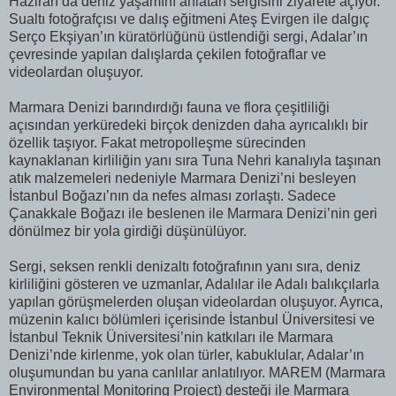
Haziran’da deniz yaşamını anlatan sergisini ziyarete açıyor.
Sualtı fotoğrafçısı ve dalış eğitmeni Ateş Evirgen ile dalgıç
Serço Ekşiyan’ın küratörlüğünü üstlendiği sergi, Adalar’ın
çevresinde yapılan dalışlarda çekilen fotoğraflar ve
videolardan oluşuyor.
Marmara Denizi barındırdığı fauna ve flora çeşitliliği
açısından yerküredeki birçok denizden daha ayrıcalıklı bir
özellik taşıyor. Fakat metropolleşme sürecinden
kaynaklanan kirliliğin yanı sıra Tuna Nehri kanalıyla taşınan
atık malzemeleri nedeniyle Marmara Denizi’ni besleyen
İstanbul Boğazı’nın da nefes alması zorlaştı. Sadece
Çanakkale Boğazı ile beslenen ile Marmara Denizi’nin geri
dönülmez bir yola girdiği düşünülüyor.
Sergi, seksen renkli denizaltı fotoğrafının yanı sıra, deniz
kirliliğini gösteren ve uzmanlar, Adalılar ile Adalı balıkçılarla
yapılan görüşmelerden oluşan videolardan oluşuyor. Ayrıca,
müzenin kalıcı bölümleri içerisinde İstanbul Üniversitesi ve
İstanbul Teknik Üniversitesi’nin katkıları ile Marmara
Denizi’nde kirlenme, yok olan türler, kabuklular, Adalar’ın
oluşumundan bu yana canlılar anlatılıyor. MAREM (Marmara
Environmental Monitoring Project) desteği ile Marmara