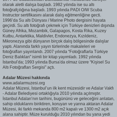
olarak aletli dalışa başladı. 1982 yılında ise su altı
fotoğrafçılığına başladı. 1993 yılında PADI O/W Scuba
Instructor sertifikasını alarak dalış eğitmenliğine gecti.
1996’da Su altı Dünyası / Marine Photo dergisini hayata
geçirdi. Su altı fotoğrafı çekmek için Türkiye denizleri dışında
Güney Afrika, Mozambik, Galapagos, Kosta Rika, Kuzey
Kutbu, Antarktika, Maldivler, Endonezya, Kızıldeniz,
Mikronezya gibi dünyanın birçok dalış bölgesinde dalışlar
yaptı. Alanında farklı yayın türlerinde makaleleri ve
fotoğrafları yayınlandı. 2007 yılında “Fotoğraflarla Türkiye
Deniz Balıkları” isimli bir kitap yayımladı. 1992 yılında
İstanbul'da; 1993 yılında Bursa'da olmaz üzere “Kişisel Su
Altı Fotoğrafları Sergisi” açtı.
Adalar Müzesi hakkında
www.adalarmuzesi.org
Adalar Müzesi, İstanbul’un ilk kent müzesidir ve Adalar Vakfı
- Adalar Belediyesi ortaklığıyla 2010 yılında açılmıştır.
İstanbul Adaları’nın tarihini, bugününü ve geleceğini anlatan,
sahip olduklarını biriktiren, koruyan ve yarına aktaran Adalar
Müzesi, iki farklı mekanda 800 m2 kapalı ve 1300 m2 açık
alana sahiptir. Müze kurulduğu 2010 yılından bu yana yedi