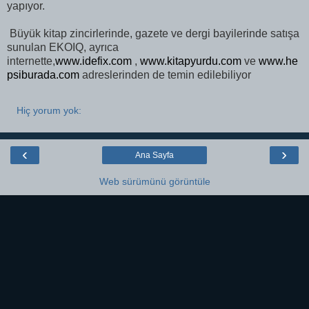
yapıyor.
Büyük kitap zincirlerinde, gazete ve dergi bayilerinde satışa
sunulan EKOIQ, ayrıca
internette,
www.idefix.com
,
www.kitapyurdu.com
ve
www.he
psiburada.com
adreslerinden de temin edilebiliyor
Hiç yorum yok:
‹
›
Ana Sayfa
Web sürümünü görüntüle